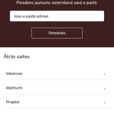
Piesakies jaunumu saņemšanai savā e-pastā.
Kājene
Ātrās saites
Vakances
Iepirkumi
Projekti