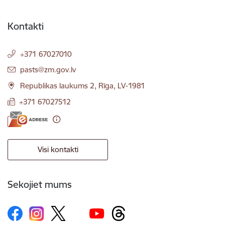
Kontakti
+371 67027010
E-pasts:
pasts@zm.gov.lv
Republikas laukums 2, Rīga, LV-1981
+371 67027512
Visi kontakti
Sekojiet mums