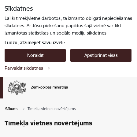
Pāriet uz lapas saturu
Sīkdatnes
Spied
lai meklētu
Enter
Lai šī tīmekļvietne darbotos, tā izmanto obligāti nepieciešamās
sīkdatnes. Ar Jūsu piekrišanu papildus šajā vietnē var tikt
izmantotas statistikas un sociālo mediju sīkdatnes.
Lūdzu, atzīmējiet savu izvēli:
Noraidīt
Apstiprināt visas
Pārvaldīt sīkdatnes
Sākums
Tīmekļa vietnes novērtējums
Tīmekļa vietnes novērtējums