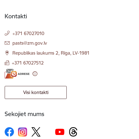
Kontakti
+371 67027010
E-pasts:
pasts@zm.gov.lv
Republikas laukums 2, Rīga, LV-1981
+371 67027512
Visi kontakti
Sekojiet mums