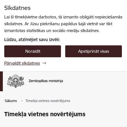
Pāriet uz lapas saturu
Sīkdatnes
Spied
lai meklētu
Enter
Lai šī tīmekļvietne darbotos, tā izmanto obligāti nepieciešamās
sīkdatnes. Ar Jūsu piekrišanu papildus šajā vietnē var tikt
izmantotas statistikas un sociālo mediju sīkdatnes.
Lūdzu, atzīmējiet savu izvēli:
Noraidīt
Apstiprināt visas
Pārvaldīt sīkdatnes
Sākums
Tīmekļa vietnes novērtējums
Tīmekļa vietnes novērtējums