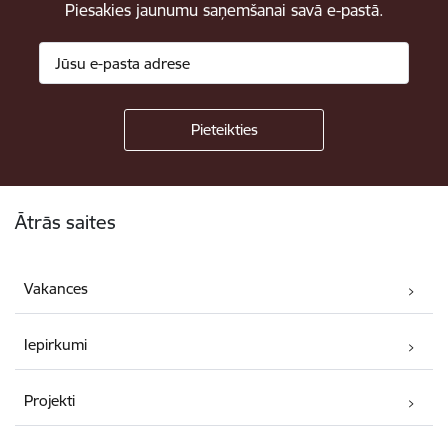
Piesakies jaunumu saņemšanai savā e-pastā.
Kājene
Ātrās saites
Vakances
Iepirkumi
Projekti