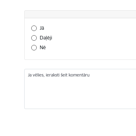
Vai šī informācija bija noderīga?
Jā
Daļēji
Nē
Ja vēlies, ieraksti šeit komentāru