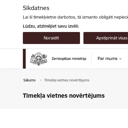
Pāriet uz lapas saturu
Sīkdatnes
Lai šī tīmekļvietne darbotos, tā izmanto obligāti nepiec
Lūdzu, atzīmējiet savu izvēli:
Noraidīt
Apstiprināt visas
Par mums
Sākums
Tīmekļa vietnes novērtējums
Tīmekļa vietnes novērtējums