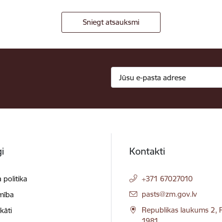
Sniegt atsauksmi
i
Kontakti
 politika
+371 67027010
E-pasts:
pasts@zm.gov.lv
mība
Republikas laukums 2, R
ikāti
1981