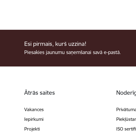
Esi pirmais, kurš uzzina!
Piesakies jaunumu saņemšanai savā e-pastā.
Kājene
Ātrās saites
Noderīg
Vakances
Privātuma
Iepirkumi
Piekļūsta
Projekti
ISO sertif