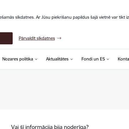
iešamās sīkdatnes. Ar Jūsu piekrišanu papildus šajā vietnē var tikt i
Pārvaldīt sīkdatnes
Nozares politika
Aktualitātes
Fondi un ES
Konta
Vai šī informācija bija noderīga?