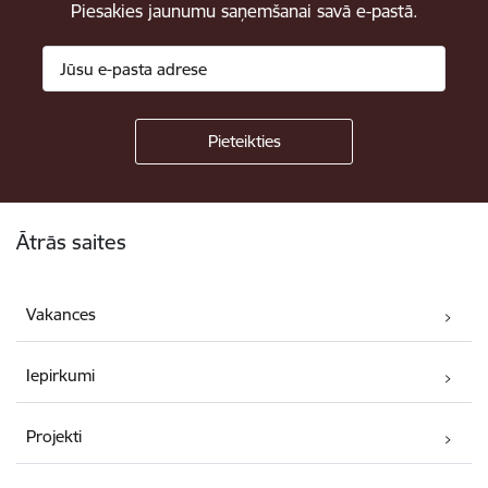
Piesakies jaunumu saņemšanai savā e-pastā.
Kājene
Ātrās saites
Vakances
Iepirkumi
Projekti