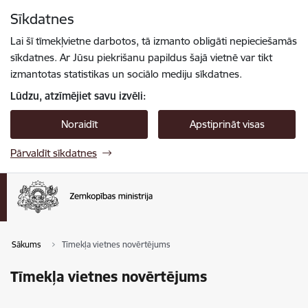
Pāriet uz lapas saturu
Sīkdatnes
Spied
lai meklētu
Enter
Lai šī tīmekļvietne darbotos, tā izmanto obligāti nepieciešamās
sīkdatnes. Ar Jūsu piekrišanu papildus šajā vietnē var tikt
izmantotas statistikas un sociālo mediju sīkdatnes.
Lūdzu, atzīmējiet savu izvēli:
Noraidīt
Apstiprināt visas
Pārvaldīt sīkdatnes
Sākums
Tīmekļa vietnes novērtējums
Tīmekļa vietnes novērtējums