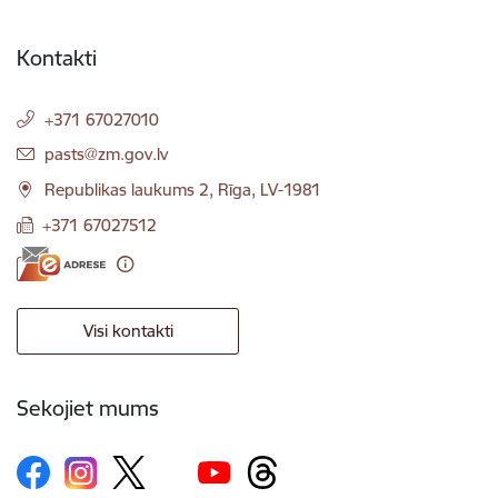
Kontakti
+371 67027010
E-pasts:
pasts@zm.gov.lv
Republikas laukums 2, Rīga, LV-1981
+371 67027512
Visi kontakti
Sekojiet mums