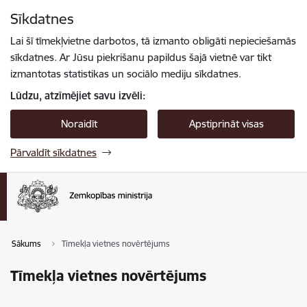
Pāriet uz lapas saturu
Sīkdatnes
Spied
lai meklētu
Enter
Lai šī tīmekļvietne darbotos, tā izmanto obligāti nepieciešamās
sīkdatnes. Ar Jūsu piekrišanu papildus šajā vietnē var tikt
izmantotas statistikas un sociālo mediju sīkdatnes.
Lūdzu, atzīmējiet savu izvēli:
Noraidīt
Apstiprināt visas
Pārvaldīt sīkdatnes
Sākums
Tīmekļa vietnes novērtējums
Tīmekļa vietnes novērtējums