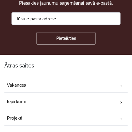
Piesakies jaunumu saņemšanai savā e-pastā.
Kājene
Ātrās saites
Vakances
Iepirkumi
Projekti