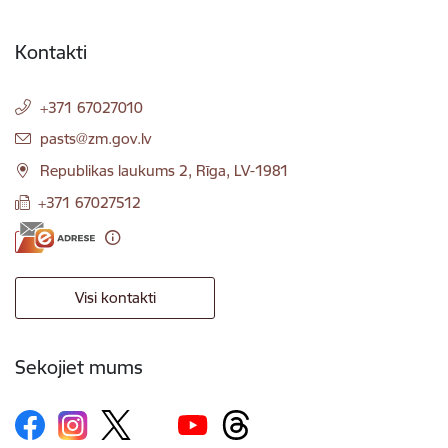
Kontakti
+371 67027010
E-pasts:
pasts@zm.gov.lv
Republikas laukums 2, Rīga, LV-1981
+371 67027512
Visi kontakti
Sekojiet mums