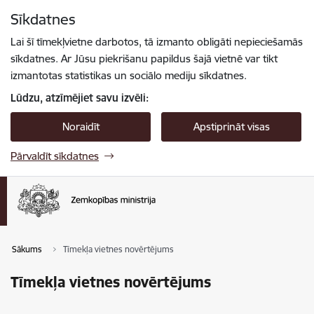
Pāriet uz lapas saturu
Sīkdatnes
Spied
lai meklētu
Enter
Lai šī tīmekļvietne darbotos, tā izmanto obligāti nepieciešamās
sīkdatnes. Ar Jūsu piekrišanu papildus šajā vietnē var tikt
izmantotas statistikas un sociālo mediju sīkdatnes.
Lūdzu, atzīmējiet savu izvēli:
Noraidīt
Apstiprināt visas
Pārvaldīt sīkdatnes
Sākums
Tīmekļa vietnes novērtējums
Tīmekļa vietnes novērtējums