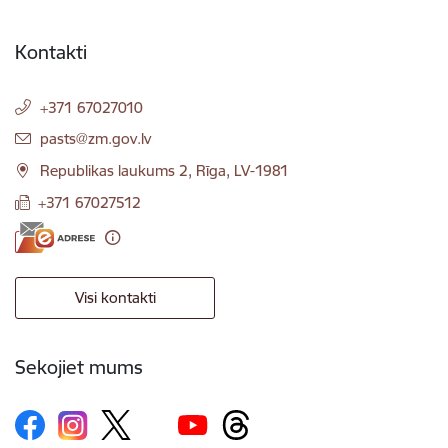
Kontakti
+371 67027010
E-pasts:
pasts@zm.gov.lv
Republikas laukums 2, Rīga, LV-1981
+371 67027512
Visi kontakti
Sekojiet mums