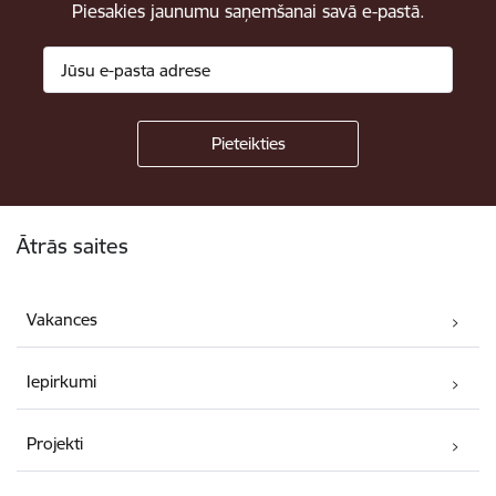
Piesakies jaunumu saņemšanai savā e-pastā.
Kājene
Ātrās saites
Vakances
Iepirkumi
Projekti