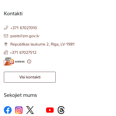
Kontakti
+371 67027010
E-pasts:
pasts@zm.gov.lv
Republikas laukums 2, Rīga, LV-1981
+371 67027512
Visi kontakti
Sekojiet mums