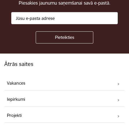
Piesakies jaunumu saņemšanai savā e-pastā.
Kājene
Ātrās saites
Vakances
Iepirkumi
Projekti