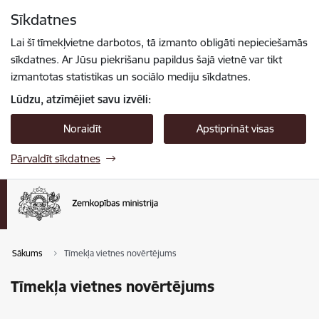
Pāriet uz lapas saturu
Sīkdatnes
Spied
lai meklētu
Enter
Lai šī tīmekļvietne darbotos, tā izmanto obligāti nepieciešamās
sīkdatnes. Ar Jūsu piekrišanu papildus šajā vietnē var tikt
izmantotas statistikas un sociālo mediju sīkdatnes.
Lūdzu, atzīmējiet savu izvēli:
Noraidīt
Apstiprināt visas
Pārvaldīt sīkdatnes
Sākums
Tīmekļa vietnes novērtējums
Tīmekļa vietnes novērtējums