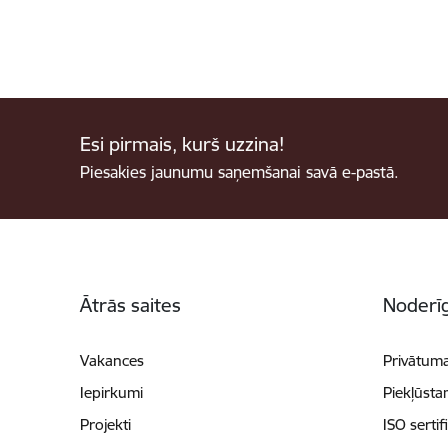
Esi pirmais, kurš uzzina!
Piesakies jaunumu saņemšanai savā e-pastā.
Kājene
Ātrās saites
Noderīg
Vakances
Privātuma
Iepirkumi
Piekļūsta
Projekti
ISO sertif