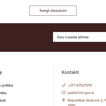
Sniegt atsauksmi
i
Kontakti
 politika
+371 67027010
E-pasts:
pasts@zm.gov.lv
mība
Republikas laukums 2, R
ikāti
1981