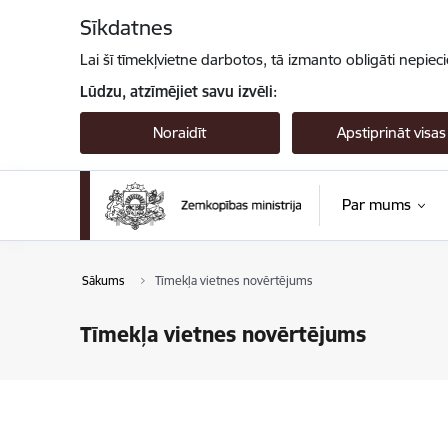
Pāriet uz lapas saturu
Sīkdatnes
Lai šī tīmekļvietne darbotos, tā izmanto obligāti nepiec
Lūdzu, atzīmējiet savu izvēli:
Noraidīt
Apstiprināt visas
Par mums
Sākums
Tīmekļa vietnes novērtējums
Tīmekļa vietnes novērtējums