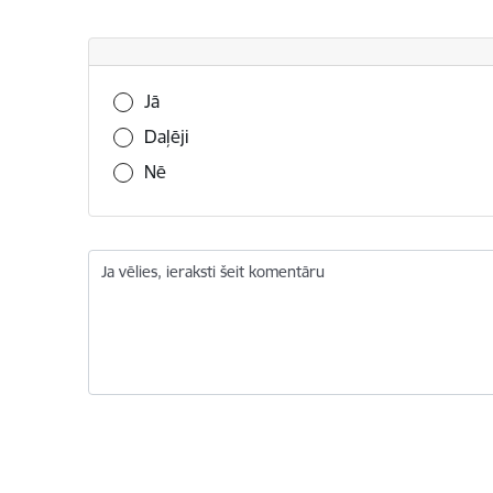
Vai šī informācija bija noderīga?
Jā
Daļēji
Nē
Ja vēlies, ieraksti šeit komentāru