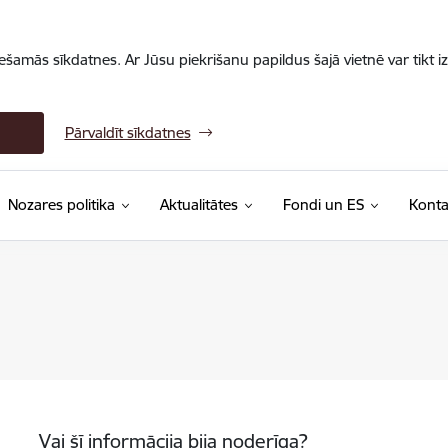
iešamās sīkdatnes. Ar Jūsu piekrišanu papildus šajā vietnē var tikt i
Pārvaldīt sīkdatnes
Nozares politika
Aktualitātes
Fondi un ES
Konta
Vai šī informācija bija noderīga?