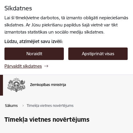
Pāriet uz lapas saturu
Sīkdatnes
Spied
lai meklētu
Enter
Lai šī tīmekļvietne darbotos, tā izmanto obligāti nepieciešamās
sīkdatnes. Ar Jūsu piekrišanu papildus šajā vietnē var tikt
izmantotas statistikas un sociālo mediju sīkdatnes.
Lūdzu, atzīmējiet savu izvēli:
Noraidīt
Apstiprināt visas
Pārvaldīt sīkdatnes
Sākums
Tīmekļa vietnes novērtējums
Tīmekļa vietnes novērtējums