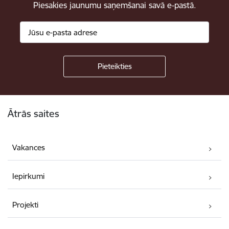
Piesakies jaunumu saņemšanai savā e-pastā.
Kājene
Ātrās saites
Vakances
Iepirkumi
Projekti