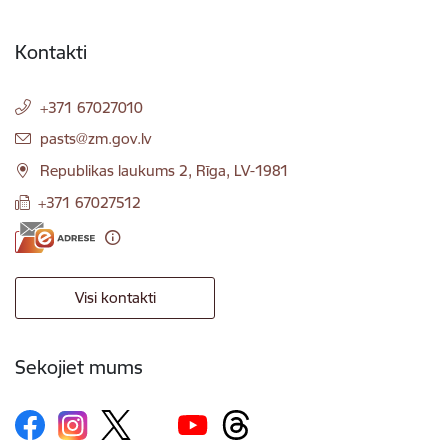
Kontakti
+371 67027010
E-pasts:
pasts@zm.gov.lv
Republikas laukums 2, Rīga, LV-1981
+371 67027512
Visi kontakti
Sekojiet mums