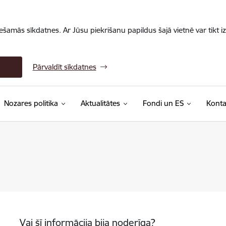
iešamās sīkdatnes. Ar Jūsu piekrišanu papildus šajā vietnē var tikt i
Pārvaldīt sīkdatnes
Nozares politika
Aktualitātes
Fondi un ES
Konta
Vai šī informācija bija noderīga?