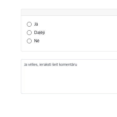
Vai šī informācija bija noderīga?
Jā
Daļēji
Nē
Ja vēlies, ieraksti šeit komentāru