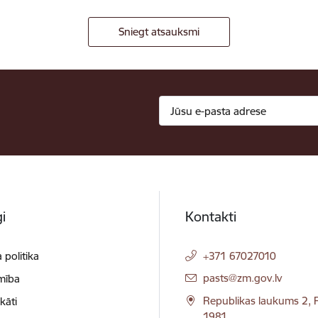
Sniegt atsauksmi
i
Kontakti
 politika
+371 67027010
E-pasts:
pasts@zm.gov.lv
mība
Republikas laukums 2, R
ikāti
1981