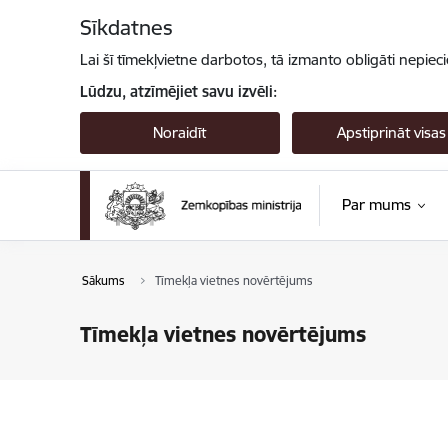
Pāriet uz lapas saturu
Sīkdatnes
Lai šī tīmekļvietne darbotos, tā izmanto obligāti nepiec
Lūdzu, atzīmējiet savu izvēli:
Noraidīt
Apstiprināt visas
Par mums
Sākums
Tīmekļa vietnes novērtējums
Tīmekļa vietnes novērtējums