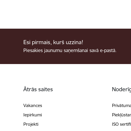
Esi pirmais, kurš uzzina!
Piesakies jaunumu saņemšanai savā e-pastā.
Kājene
Ātrās saites
Noderīg
Vakances
Privātuma
Iepirkumi
Piekļūsta
Projekti
ISO sertif