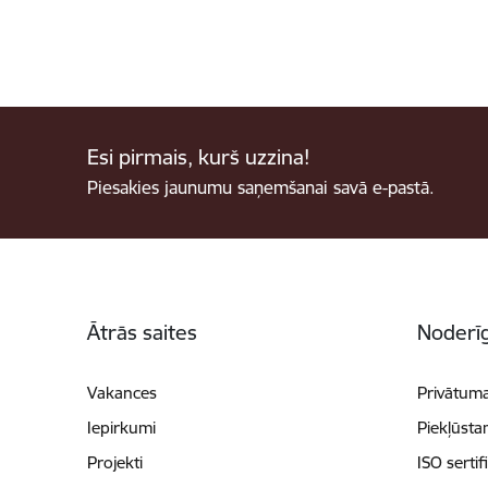
Esi pirmais, kurš uzzina!
Piesakies jaunumu saņemšanai savā e-pastā.
Kājene
Ātrās saites
Noderīg
Vakances
Privātuma
Iepirkumi
Piekļūsta
Projekti
ISO sertif