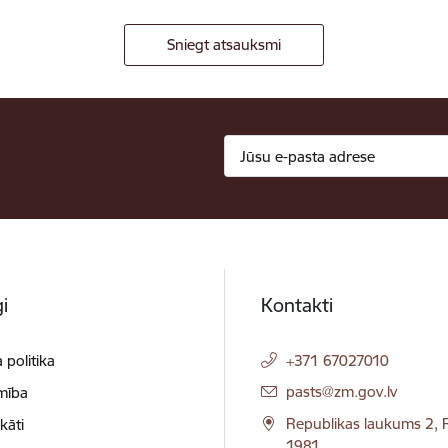
Sniegt atsauksmi
i
Kontakti
 politika
+371 67027010
E-pasts:
pasts@zm.gov.lv
mība
Republikas laukums 2, R
ikāti
1981