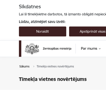
Pāriet uz lapas saturu
Sīkdatnes
Lai šī tīmekļvietne darbotos, tā izmanto obligāti nepiec
Lūdzu, atzīmējiet savu izvēli:
Noraidīt
Apstiprināt visas
Par mums
Sākums
Tīmekļa vietnes novērtējums
Tīmekļa vietnes novērtējums