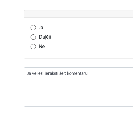
Vai šī informācija bija noderīga?
Jā
Daļēji
Nē
Ja vēlies, ieraksti šeit komentāru