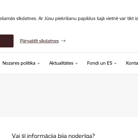
iešamās sīkdatnes. Ar Jūsu piekrišanu papildus šajā vietnē var tikt i
Pārvaldīt sīkdatnes
Nozares politika
Aktualitātes
Fondi un ES
Konta
Vai šī informācija bija noderīga?