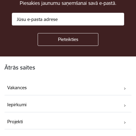
Piesakies jaunumu saņemšanai savā e-pastā.
Kājene
Ātrās saites
Vakances
Iepirkumi
Projekti