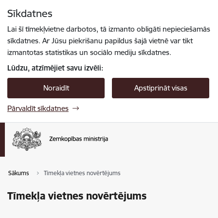
Pāriet uz lapas saturu
Sīkdatnes
Spied
lai meklētu
Enter
Lai šī tīmekļvietne darbotos, tā izmanto obligāti nepieciešamās
sīkdatnes. Ar Jūsu piekrišanu papildus šajā vietnē var tikt
izmantotas statistikas un sociālo mediju sīkdatnes.
Lūdzu, atzīmējiet savu izvēli:
Noraidīt
Apstiprināt visas
Pārvaldīt sīkdatnes
Sākums
Tīmekļa vietnes novērtējums
Tīmekļa vietnes novērtējums