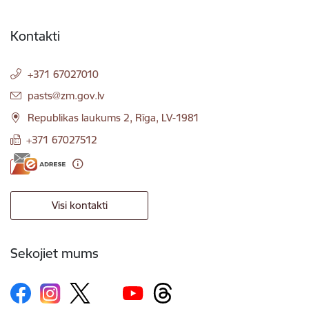
Kontakti
+371 67027010
E-pasts:
pasts@zm.gov.lv
Republikas laukums 2, Rīga, LV-1981
+371 67027512
Visi kontakti
Sekojiet mums