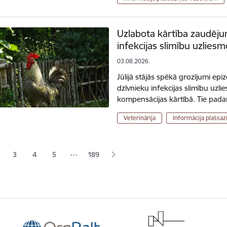
Uzlabota kārtība zaudēju
infekcijas slimību uzlie
03.08.2026.
Jūlijā stājās spēkā grozījumi epi
dzīvnieku infekcijas slimību uz
kompensācijas kārtībā. Tie pa
Veterinārija
Informācija plašsaz
ana
…
3
4
5
189
jā lapa
pa
Lapa
Lapa
Lapa