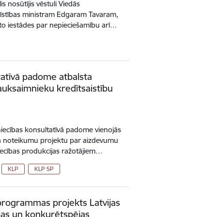
s nosūtījis vēstuli Viedās
ttīstības ministram Edgaram Tavaram,
 to iestādes par nepieciešamību arī…
tatīvā padome atbalsta
ksaimnieku kredītsaistību
iecības konsultatīvā padome vienojās
eta noteikumu projektu par aizdevumu
iecības produkcijas ražotājiem…
KLP
KLP SP
programmas projekts Latvijas
bas un konkurētspējas