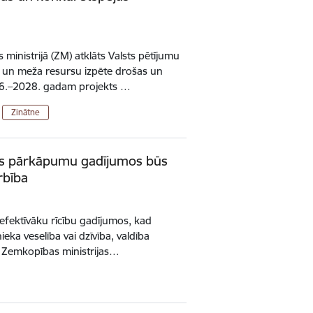
ministrijā (ZM) atklāts Valsts pētījumu
un meža resursu izpēte drošas un
2026.–2028. gadam projekts …
Zinātne
bas pārkāpumu gadījumos būs
rbība
efektīvāku rīcību gadījumos, kad
eka veselība vai dzīvība, valdība
ja Zemkopības ministrijas…