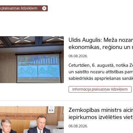
a plašsaziņas līdzekļiem
Uldis Augulis: Meža nozare
ekonomikas, reģionu un 
06.08.2026.
Ceturtdien, 6. augustā, notika 
un saistīto nozaru attīstības 
sabiedriskās apspriešanas sanā
Informācija plašsaziņas līdzekļiem
Zemkopības ministrs aici
iepirkumos izvēlēties vie
06.08.2026.