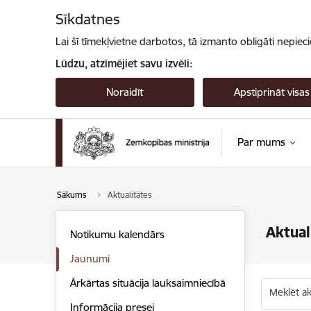
Pāriet uz lapas saturu
Sīkdatnes
Lai šī tīmekļvietne darbotos, tā izmanto obligāti nepiec
Lūdzu, atzīmējiet savu izvēli:
Noraidīt
Apstiprināt visas
Par mums
Sākums
Aktualitātes
Aktual
Notikumu kalendārs
Jaunumi
Ārkārtas situācija lauksaimniecībā
Meklēt akt
Informācija presei