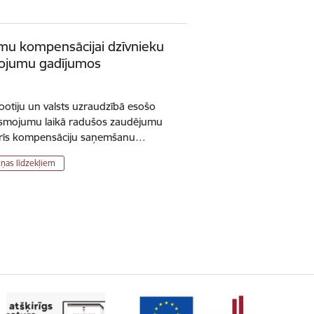
mu kompensācijai dzīvnieku
smojumu gadījumos
zootiju un valsts uzraudzībā esošo
liesmojumu laikā radušos zaudējumu
darīs kompensāciju saņemšanu…
iņas līdzekļiem