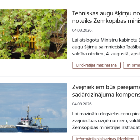
Tehniskas augu šķirņu n
noteiks Zemkopības minis
04.08.2026.
Lai atslogotu Ministru kabinetu 
augu šķirņu saimniecisko īpašīb
valdība otrdien, 4. augustā, ap
Birokrātijas mazināšana
Informā
Zvejniekiem būs pieejams
sadārdzinājuma kompens
04.08.2026.
Lai mazinātu degvielas cenu pie
zvejniecības uzņēmumiem, valdīb
Zemkopības ministrijas izstrād
Informācija plašsaziņas līdzekļiem