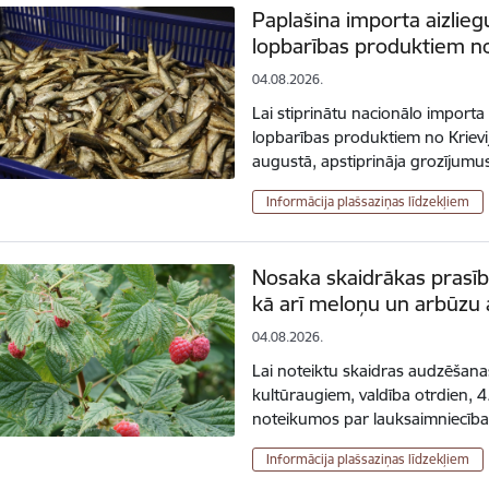
Paplašina importa aizlie
lopbarības produktiem no 
04.08.2026.
Lai stiprinātu nacionālo import
lopbarības produktiem no Krievija
augustā, apstiprināja grozījum
Informācija plašsaziņas līdzekļiem
Nosaka skaidrākas prasīb
kā arī meloņu un arbūzu
04.08.2026.
Lai noteiktu skaidras audzēšana
kultūraugiem, valdība otrdien, 4
noteikumos par lauksaimniecīb
Informācija plašsaziņas līdzekļiem