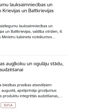
gumu lauksaimniecības un
Krievijas un Baltkrievijas
a aizliegumu lauksaimniecības un
s un Baltkrievijas, valdība otrdien, 4.
us Ministru kabineta noteikumos…
as augļkoku un ogulāju stādu,
 audzēšanai
s biezības prasības atsevišķiem
. augustā, apstiprināja grozījumus
as produktu integrētās audzēšanas,…
ELFLA