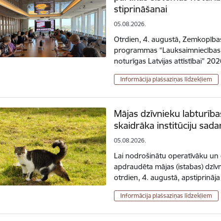
stiprināšanai
05.08.2026.
Otrdien, 4. augustā, Zemkopības 
programmas “Lauksaimniecības 
noturīgas Latvijas attīstībai” 
Informācija plašsaziņas līdzekļiem
Mājas dzīvnieku labturī
skaidrāka institūciju sada
05.08.2026.
Lai nodrošinātu operatīvāku un 
apdraudēta mājas (istabas) dzīvni
otrdien, 4. augustā, apstiprinā
Informācija plašsaziņas līdzekļiem