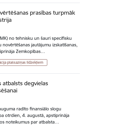
ovērtēšanas prasības turpmāk
trija
(MK) no tehnisku un šauri specifisku
u novērtēšanas jautājumu izskatīšanas,
stiprināja Zemkopības…
cija plašsaziņas līdzekļiem
 atbalsts degvielas
ēšanai
auguma radīto finansiālo slogu
a otrdien, 4. augustā, apstiprināja
ātos noteikumus par atbalsta…