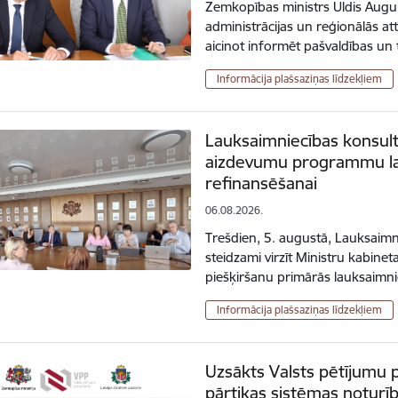
Zemkopības ministrs Uldis Auguli
administrācijas un reģionālās a
aicinot informēt pašvaldības un
Informācija plašsaziņas līdzekļiem
Lauksaimniecības konsul
aizdevumu programmu lau
refinansēšanai
06.08.2026.
Trešdien, 5. augustā, Lauksaimn
steidzami virzīt Ministru kabin
piešķiršanu primārās lauksaimn
Informācija plašsaziņas līdzekļiem
Uzsākts Valsts pētījumu 
pārtikas sistēmas noturī