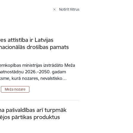
Notīrīt filtrus
s attīstība ir Latvijas
nacionālās drošības pamats
Zemkopības ministrijas izstrādāto Meža
pamatnostādņu 2026.–2050. gadam
ksme, kurā nozares, nevalstisko…
Meža nozare
na pašvaldības arī turpmāk
tējos pārtikas produktus