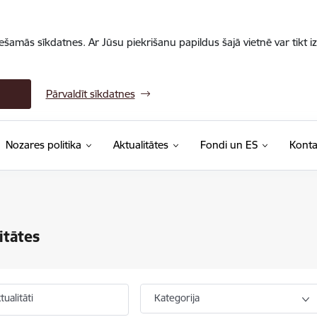
iešamās sīkdatnes. Ar Jūsu piekrišanu papildus šajā vietnē var tikt i
Pārvaldīt sīkdatnes
Nozares politika
Aktualitātes
Fondi un ES
Konta
itātes
ualitāti
Kategorija