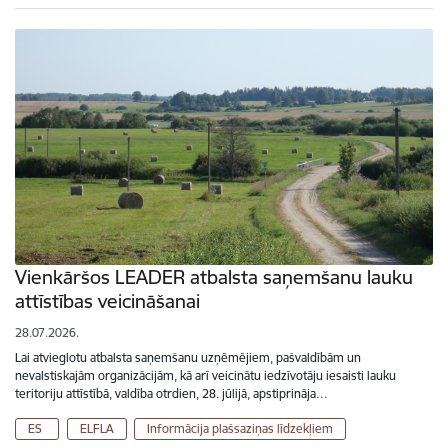
Vienkāršos LEADER atbalsta saņemšanu lauku
attīstības veicināšanai
28.07.2026.
Lai atvieglotu atbalsta saņemšanu uzņēmējiem, pašvaldībām un
nevalstiskajām organizācijām, kā arī veicinātu iedzīvotāju iesaisti lauku
teritoriju attīstībā, valdība otrdien, 28. jūlijā, apstiprināja…
ES
ELFLA
Informācija plašsaziņas līdzekļiem