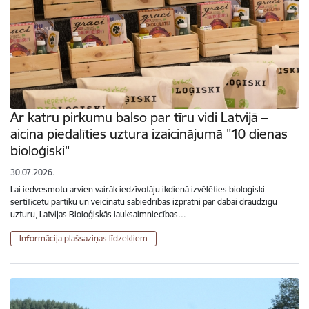
Ar katru pirkumu balso par tīru vidi Latvijā –
aicina piedalīties uztura izaicinājumā "10 dienas
bioloģiski"
30.07.2026.
Lai iedvesmotu arvien vairāk iedzīvotāju ikdienā izvēlēties bioloģiski
sertificētu pārtiku un veicinātu sabiedrības izpratni par dabai draudzīgu
uzturu, Latvijas Bioloģiskās lauksaimniecības…
Informācija plašsaziņas līdzekļiem