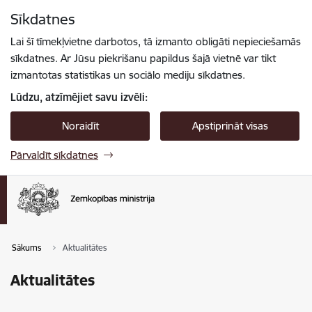
Pāriet uz lapas saturu
Sīkdatnes
Spied
lai meklētu
Enter
Lai šī tīmekļvietne darbotos, tā izmanto obligāti nepieciešamās
sīkdatnes. Ar Jūsu piekrišanu papildus šajā vietnē var tikt
izmantotas statistikas un sociālo mediju sīkdatnes.
Lūdzu, atzīmējiet savu izvēli:
Noraidīt
Apstiprināt visas
Pārvaldīt sīkdatnes
Sākums
Aktualitātes
Aktualitātes