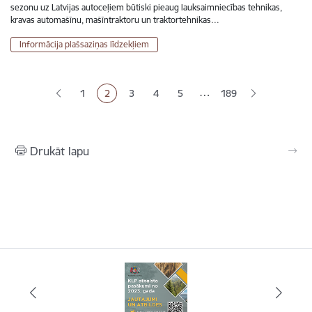
sezonu uz Latvijas autoceļiem būtiski pieaug lauksaimniecības tehnikas,
kravas automašīnu, mašīntraktoru un traktortehnikas…
Informācija plašsaziņas līdzekļiem
Lapošana
…
1
2
3
4
5
189
Lapa
Pašreizējā lapa
Lapa
Lapa
Lapa
Drukāt lapu