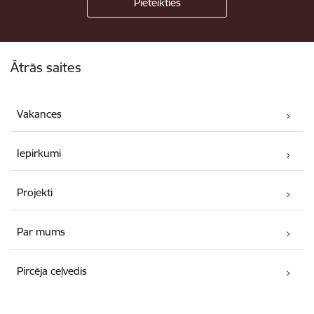
Kājene
Ātrās saites
Vakances
Iepirkumi
Projekti
Par mums
Pircēja ceļvedis