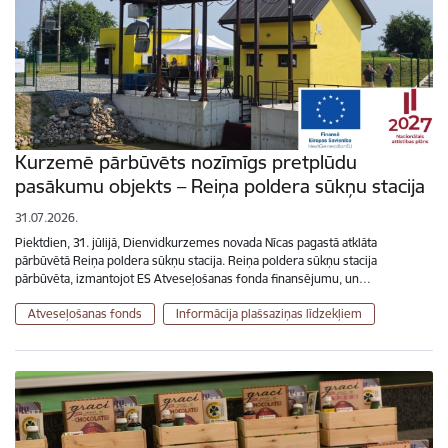
Kurzemē pārbūvēts nozīmīgs pretplūdu
pasākumu objekts – Reiņa poldera sūkņu stacija
31.07.2026.
Piektdien, 31. jūlijā, Dienvidkurzemes novada Nīcas pagastā atklāta
pārbūvētā Reiņa poldera sūkņu stacija. Reiņa poldera sūkņu stacija
pārbūvēta, izmantojot ES Atveseļošanas fonda finansējumu, un…
Atveseļošanas fonds
Informācija plašsaziņas līdzekļiem