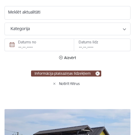
Meklēt aktualitāti
Kategorija
Datums no
Datums līdz
Aizvērt
Informācija plašsaziņas līdzekļiem
Notīrīt filtrus