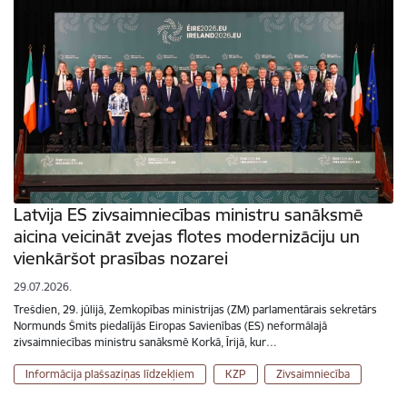
Latvija ES zivsaimniecības ministru sanāksmē
aicina veicināt zvejas flotes modernizāciju un
vienkāršot prasības nozarei
29.07.2026.
Trešdien, 29. jūlijā, Zemkopības ministrijas (ZM) parlamentārais sekretārs
Normunds Šmits piedalījās Eiropas Savienības (ES) neformālajā
zivsaimniecības ministru sanāksmē Korkā, Īrijā, kur…
Informācija plašsaziņas līdzekļiem
KZP
Zivsaimniecība