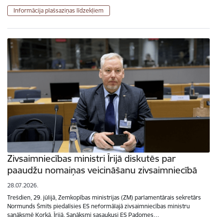
Informācija plašsaziņas līdzekļiem
Zivsaimniecības ministri Īrijā diskutēs par
paaudžu nomaiņas veicināšanu zivsaimniecībā
28.07.2026.
Trešdien, 29. jūlijā, Zemkopības ministrijas (ZM) parlamentārais sekretārs
Normunds Šmits piedalīsies ES neformālajā zivsaimniecības ministru
sanāksmē Korkā, Īrijā. Sanāksmi sasaukusi ES Padomes…