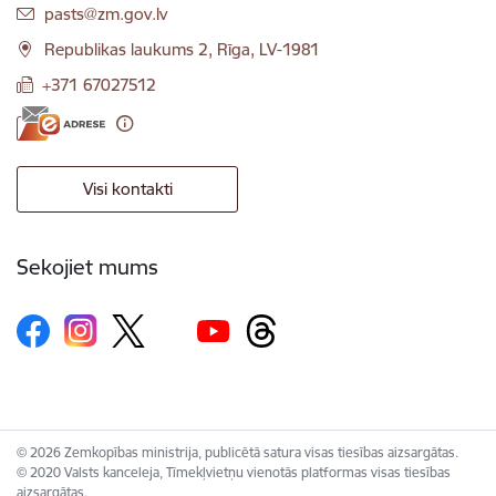
E-pasts:
pasts@zm.gov.lv
Republikas laukums 2, Rīga, LV-1981
+371 67027512
Visi kontakti
Sekojiet mums
© 2026 Zemkopības ministrija, publicētā satura visas tiesības aizsargātas.
© 2020 Valsts kanceleja, Tīmekļvietņu vienotās platformas visas tiesības
aizsargātas.