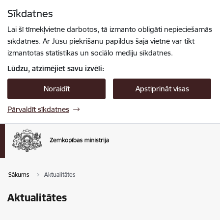
Pāriet uz lapas saturu
Sīkdatnes
Spied
lai meklētu
Enter
Lai šī tīmekļvietne darbotos, tā izmanto obligāti nepieciešamās
sīkdatnes. Ar Jūsu piekrišanu papildus šajā vietnē var tikt
izmantotas statistikas un sociālo mediju sīkdatnes.
Lūdzu, atzīmējiet savu izvēli:
Noraidīt
Apstiprināt visas
Pārvaldīt sīkdatnes
Sākums
Aktualitātes
Aktualitātes