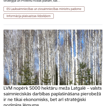
stratēģijai un Proteīnu rīcības plānam, kas…
ES Lauksaimniecības un zivsaimniecības ministru padome
Informācija plašsaziņas līdzekļiem
LVM nopērk 5000 hektāru meža Latgalē – valsts
saimnieciskās darbības paplašināšana pierobežā
ir ne tikai ekonomisks, bet arī stratēģiski
nozīmīgs lēmums