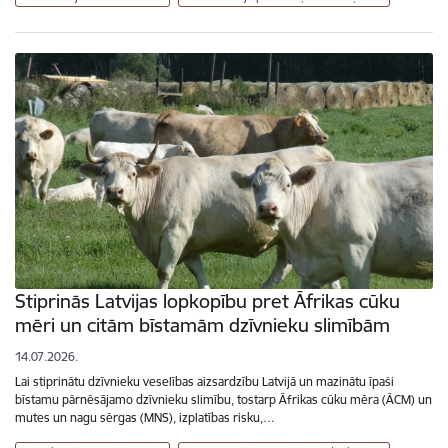
Stiprinās Latvijas lopkopību pret Āfrikas cūku
mēri un citām bīstamām dzīvnieku slimībām
14.07.2026.
Lai stiprinātu dzīvnieku veselības aizsardzību Latvijā un mazinātu īpaši
bīstamu pārnēsājamo dzīvnieku slimību, tostarp Āfrikas cūku mēra (ĀCM) un
mutes un nagu sērgas (MNS), izplatības risku,…