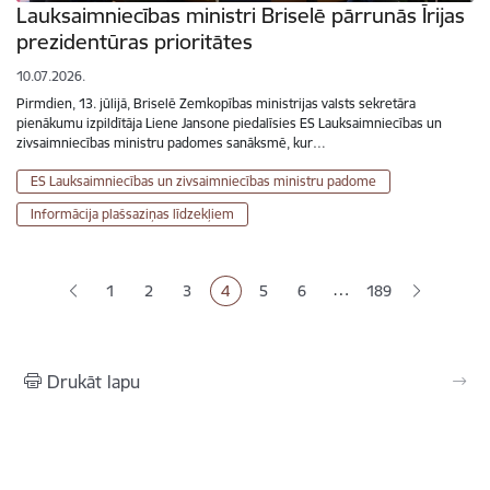
Lauksaimniecības ministri Briselē pārrunās Īrijas
prezidentūras prioritātes
10.07.2026.
Pirmdien, 13. jūlijā, Briselē Zemkopības ministrijas valsts sekretāra
pienākumu izpildītāja Liene Jansone piedalīsies ES Lauksaimniecības un
zivsaimniecības ministru padomes sanāksmē, kur…
ES Lauksaimniecības un zivsaimniecības ministru padome
Informācija plašsaziņas līdzekļiem
Lapošana
…
1
2
3
4
5
6
189
Lapa
Lapa
Lapa
Pašreizējā lapa
Lapa
Lapa
Drukāt lapu