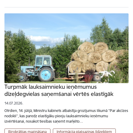
Turpmāk lauksaimnieku ieņēmumus
dīzeļdegvielas saņemšanai vērtēs elastīgāk
14.07.2026.
Otrdien, 14. jūlijā, Ministru kabinets atbalstīja grozījumus likumā “Par akcīzes
nodokli”, kas paredz elastīgāku pieeju lauksaimnieku ieņēmumu
izvērtēšanai, nosakot tiesības saņemt marķēto…
Birokrātijas mazināšana
Informācija plašsaziņas līdzekļiem