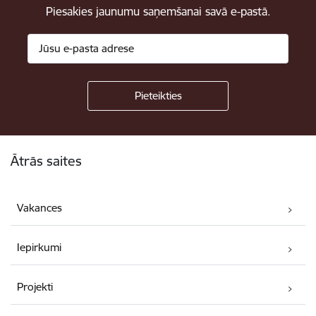
Piesakies jaunumu saņemšanai savā e-pastā.
Kājene
Ātrās saites
Vakances
Iepirkumi
Projekti