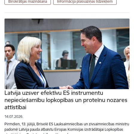
Birokrātijas mazināšana
Informācija plašsaziņas līdzekļiem
Latvija uzsver efektīvu ES instrumentu
nepieciešamību lopkopības un proteīnu nozares
attīstībai
14.07.2026.
Pirmdien, 13. jūlijā, Briselē ES Lauksaimniecības un zivsaimniecības ministru
padomē Latvija pauda atbalstu Eiropas Komisijas izstrādātajai Lopkopības