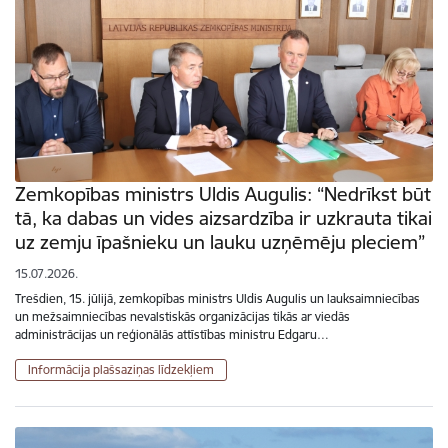
Zemkopības ministrs Uldis Augulis: “Nedrīkst būt
tā, ka dabas un vides aizsardzība ir uzkrauta tikai
uz zemju īpašnieku un lauku uzņēmēju pleciem”
15.07.2026.
Trešdien, 15. jūlijā, zemkopības ministrs Uldis Augulis un lauksaimniecības
un mežsaimniecības nevalstiskās organizācijas tikās ar viedās
administrācijas un reģionālās attīstības ministru Edgaru…
Informācija plašsaziņas līdzekļiem