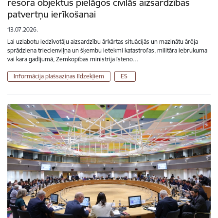
resora objektus pielāgos civilās aizsardzības
patvertņu ierīkošanai
13.07.2026.
Lai uzlabotu iedzīvotāju aizsardzību ārkārtas situācijās un mazinātu ārēja
sprādziena triecienviļņa un šķembu ietekmi katastrofas, militāra iebrukuma
vai kara gadījumā, Zemkopības ministrija īsteno…
Informācija plašsaziņas līdzekļiem
ES