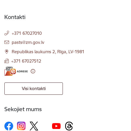
Kontakti
+371 67027010
E-pasts:
pasts@zm.gov.lv
Republikas laukums 2, Rīga, LV-1981
+371 67027512
Visi kontakti
Sekojiet mums