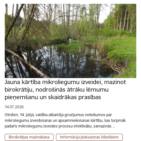
Jauna kārtība mikroliegumu izveidei, mazinot
birokrātiju, nodrošinās ātrāku lēmumu
pieņemšanu un skaidrākas prasības
14.07.2026.
Otrdien, 14. jūlijā, valdība atbalstīja grozījumus noteikumos par
mikroliegumu izveidošanas un apsaimniekošanas kārtību, kas turpmāk
padarīs mikroliegumu izveides procesu efektīvāku, samazinās…
Birokrātijas mazināšana
Informācija plašsaziņas līdzekļiem