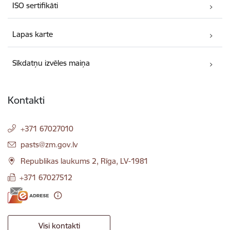
ISO sertifikāti
Lapas karte
Sīkdatņu izvēles maiņa
Kontakti
+371 67027010
E-pasts:
pasts@zm.gov.lv
Republikas laukums 2, Rīga, LV-1981
+371 67027512
Visi kontakti