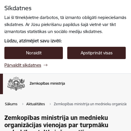
Pāriet uz lapas saturu
Sīkdatnes
Spied
lai meklētu
Enter
Lai šī tīmekļvietne darbotos, tā izmanto obligāti nepieciešamās
sīkdatnes. Ar Jūsu piekrišanu papildus šajā vietnē var tikt
izmantotas statistikas un sociālo mediju sīkdatnes.
Lūdzu, atzīmējiet savu izvēli:
Noraidīt
Apstiprināt visas
Pārvaldīt sīkdatnes
Sākums
Aktualitātes
Zemkopības ministrija un mednieku organizācija
Zemkopības ministrija un mednieku
organizācijas vienojas par turpmāku