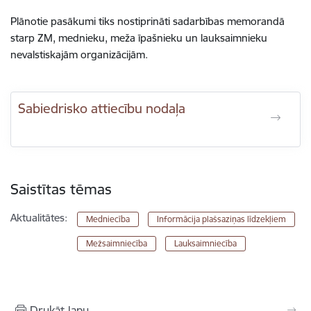
Plānotie pasākumi tiks nostiprināti sadarbības memorandā
starp ZM, mednieku, meža īpašnieku un lauksaimnieku
nevalstiskajām organizācijām.
Sabiedrisko attiecību nodaļa
Saistītas tēmas
Aktualitātes:
Medniecība
Informācija plašsaziņas līdzekļiem
Mežsaimniecība
Lauksaimniecība
Drukāt lapu