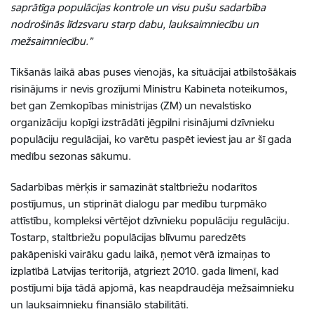
saprātīga populācijas kontrole un visu pušu sadarbība
nodrošinās līdzsvaru starp dabu, lauksaimniecību un
mežsaimniecību.”
Tikšanās laikā abas puses vienojās, ka situācijai atbilstošākais
risinājums ir nevis grozījumi Ministru Kabineta noteikumos,
bet gan Zemkopības ministrijas (ZM) un nevalstisko
organizāciju kopīgi izstrādāti jēgpilni risinājumi dzīvnieku
populāciju regulācijai, ko varētu paspēt ieviest jau ar šī gada
medību sezonas sākumu.
Sadarbības mērķis ir samazināt staltbriežu nodarītos
postījumus, un stiprināt dialogu par medību turpmāko
attīstību, kompleksi vērtējot dzīvnieku populāciju regulāciju.
Tostarp, staltbriežu populācijas blīvumu paredzēts
pakāpeniski vairāku gadu laikā, ņemot vērā izmaiņas to
izplatībā Latvijas teritorijā, atgriezt 2010. gada līmenī, kad
postījumi bija tādā apjomā, kas neapdraudēja mežsaimnieku
un lauksaimnieku finansiālo stabilitāti.