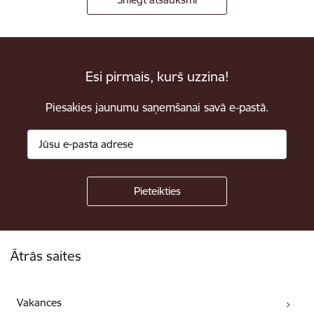
Esi pirmais, kurš uzzina!
Piesakies jaunumu saņemšanai savā e-pastā.
Kājene
Ātrās saites
Vakances