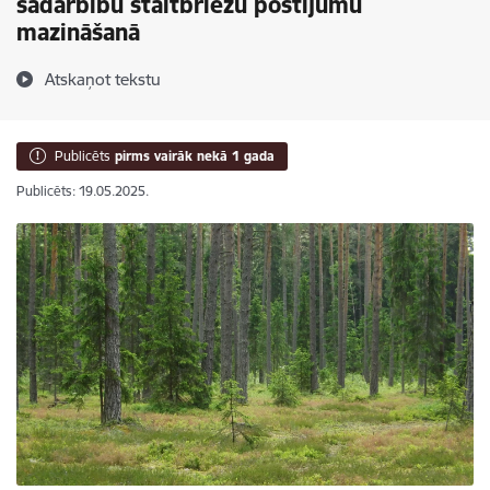
sadarbību staltbriežu postījumu
mazināšanā
Atskaņot tekstu
Publicēts
pirms vairāk nekā 1 gada
Publicēts: 19.05.2025.