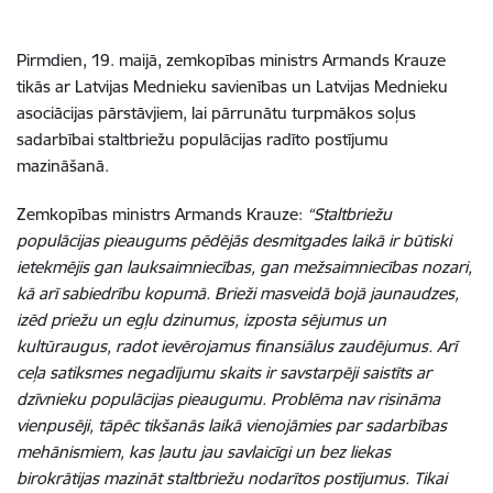
Pirmdien, 19. maijā, zemkopības ministrs Armands Krauze
tikās ar Latvijas Mednieku savienības un Latvijas Mednieku
asociācijas pārstāvjiem, lai pārrunātu turpmākos soļus
sadarbībai staltbriežu populācijas radīto postījumu
mazināšanā.
Zemkopības ministrs Armands Krauze:
“Staltbriežu
populācijas pieaugums pēdējās desmitgades laikā ir būtiski
ietekmējis gan lauksaimniecības, gan mežsaimniecības nozari,
kā arī sabiedrību kopumā. Brieži masveidā bojā jaunaudzes,
izēd priežu un egļu dzinumus, izposta sējumus un
kultūraugus, radot ievērojamus finansiālus zaudējumus. Arī
ceļa satiksmes negadījumu skaits ir savstarpēji saistīts ar
dzīvnieku populācijas pieaugumu. Problēma nav risināma
vienpusēji, tāpēc tikšanās laikā vienojāmies par sadarbības
mehānismiem, kas ļautu jau savlaicīgi un bez liekas
birokrātijas mazināt staltbriežu nodarītos postījumus. Tikai