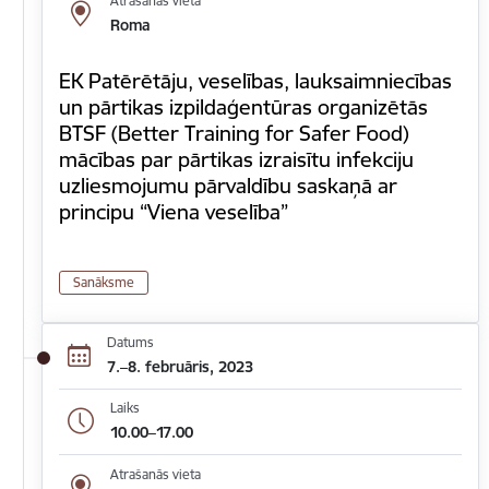
Atrašanās vieta
Roma
EK Patērētāju, veselības, lauksaimniecības
un pārtikas izpildaģentūras organizētās
BTSF (Better Training for Safer Food)
mācības par pārtikas izraisītu infekciju
uzliesmojumu pārvaldību saskaņā ar
principu “Viena veselība”
Sanāksme
Datums
7.–8. februāris, 2023
Laiks
10.00–17.00
Atrašanās vieta