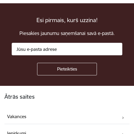
Esi pirmais, kurš uzzina!
Piesakies jaunumu saņemšanai savā e-pastā.
Kājene
Ātrās saites
Vakances
Iepirkumi