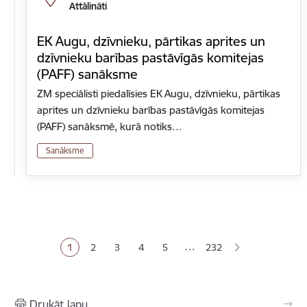
Attālināti
EK Augu, dzīvnieku, pārtikas aprites un
dzīvnieku barības pastāvīgās komitejas
(PAFF) sanāksme
ZM speciālisti piedalīsies EK Augu, dzīvnieku, pārtikas
aprites un dzīvnieku barības pastāvīgās komitejas
(PAFF) sanāksmē, kurā notiks…
Sanāksme
Lapošana
…
1
2
3
4
5
232
Pašreizējā lapa
Lapa
Lapa
Lapa
Lapa
Drukāt lapu