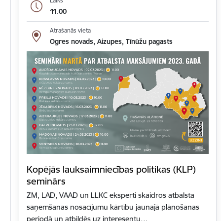
Laiks
11.00
Atrašanās vieta
Ogres novads, Aizupes, Tīnūžu pagasts
Kopējās lauksaimniecības politikas (KLP)
seminārs
ZM, LAD, VAAD un LLKC eksperti skaidros atbalsta
saņemšanas nosacījumu kārtību jaunajā plānošanas
periodā un atbildēs uz interesentu…