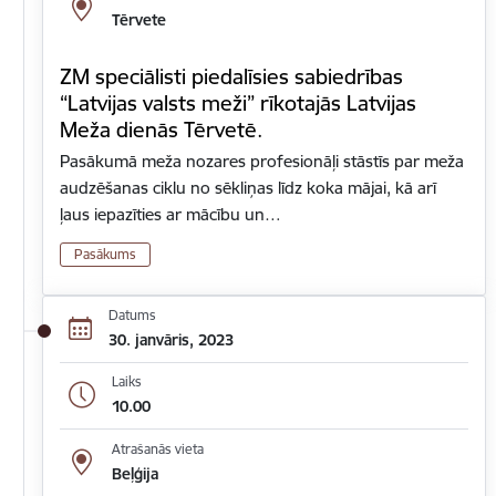
Tērvete
ZM speciālisti piedalīsies sabiedrības
“Latvijas valsts meži” rīkotajās Latvijas
Meža dienās Tērvetē.
Pasākumā meža nozares profesionāļi stāstīs par meža
audzēšanas ciklu no sēkliņas līdz koka mājai, kā arī
ļaus iepazīties ar mācību un…
Pasākums
Datums
30. janvāris, 2023
Laiks
10.00
Atrašanās vieta
Beļģija