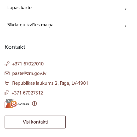
Lapas karte
Sīkdatņu izvēles maiņa
Kontakti
+371 67027010
E-pasts:
pasts@zm.gov.lv
Republikas laukums 2, Rīga, LV-1981
+371 67027512
Visi kontakti