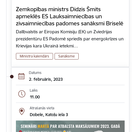
Zemkopības ministrs Didzis Šmits
apmeklēs ES Lauksaimniecības un
zivsaimniecības padomes sanāksmi Briselē
Dalībvalstis ar Eiropas Komisiju (EK) un Zviedrijas
prezidentūru ES Padomē spriedīs par energokrīzes un
Krievijas kara Ukrainā ietekmi…
Ministra kalendārs
Sanāksme
Datums
2. februāris, 2023
Laiks
11.00
Atrašanās vieta
Dobele, Katoļu iela 3