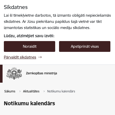
Pāriet uz lapas saturu
Sīkdatnes
Spied
lai meklētu
Enter
Lai šī tīmekļvietne darbotos, tā izmanto obligāti nepieciešamās
sīkdatnes. Ar Jūsu piekrišanu papildus šajā vietnē var tikt
izmantotas statistikas un sociālo mediju sīkdatnes.
Lūdzu, atzīmējiet savu izvēli:
Noraidīt
Apstiprināt visas
Pārvaldīt sīkdatnes
Sākums
Aktualitātes
Notikumu kalendārs
Notikumu kalendārs