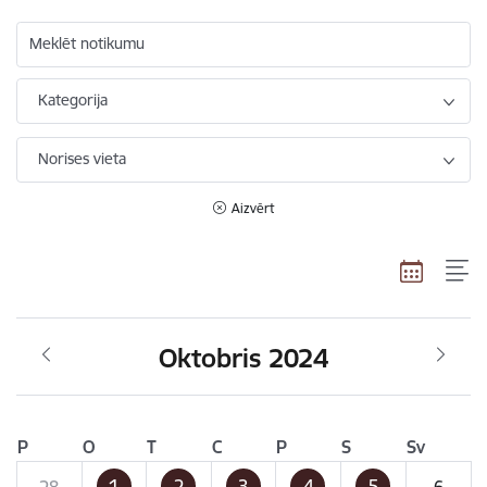
Meklēt notikumu
Kategorija
Norises vieta
Aizvērt
Oktobris 2024
P
O
T
C
P
S
Sv
1
2
3
4
5
28
6