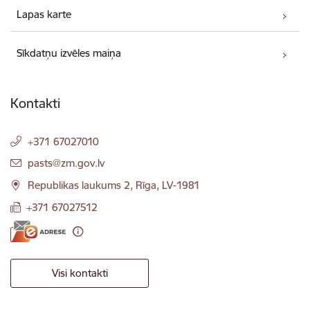
Lapas karte
Sīkdatņu izvēles maiņa
Kontakti
+371 67027010
E-pasts:
pasts@zm.gov.lv
Republikas laukums 2, Rīga, LV-1981
+371 67027512
Visi kontakti