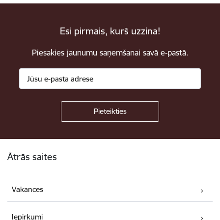
Esi pirmais, kurš uzzina!
Piesakies jaunumu saņemšanai savā e-pastā.
Kājene
Ātrās saites
Vakances
Iepirkumi