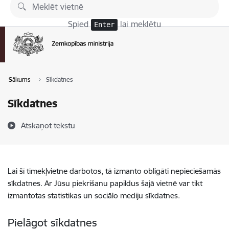
Pāriet uz lapas saturu
Spied
lai meklētu
Enter
Sākums
Sīkdatnes
Sīkdatnes
Atskaņot tekstu
Lai šī tīmekļvietne darbotos, tā izmanto obligāti nepieciešamās
sīkdatnes. Ar Jūsu piekrišanu papildus šajā vietnē var tikt
izmantotas statistikas un sociālo mediju sīkdatnes.
Pielāgot sīkdatnes