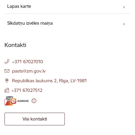
Lapas karte
Sīkdatņu izvēles maiņa
Kontakti
+371 67027010
E-pasts:
pasts@zm.gov.lv
Republikas laukums 2, Rīga, LV-1981
+371 67027512
Visi kontakti