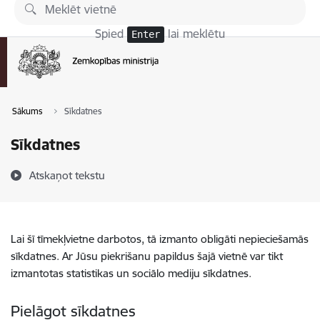
Pāriet uz lapas saturu
Spied
lai meklētu
Enter
Sākums
Sīkdatnes
Sīkdatnes
Atskaņot tekstu
Lai šī tīmekļvietne darbotos, tā izmanto obligāti nepieciešamās
sīkdatnes. Ar Jūsu piekrišanu papildus šajā vietnē var tikt
izmantotas statistikas un sociālo mediju sīkdatnes.
Pielāgot sīkdatnes