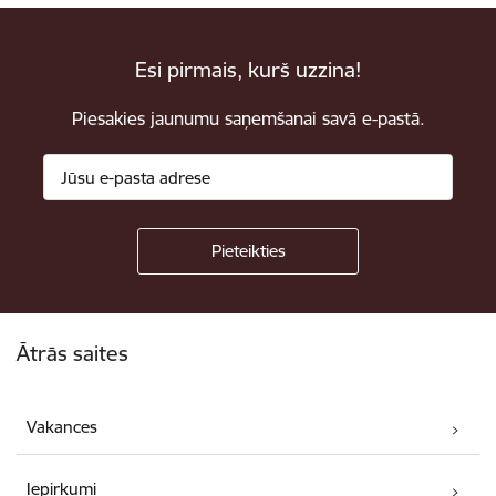
Esi pirmais, kurš uzzina!
Piesakies jaunumu saņemšanai savā e-pastā.
Kājene
Ātrās saites
Vakances
Iepirkumi