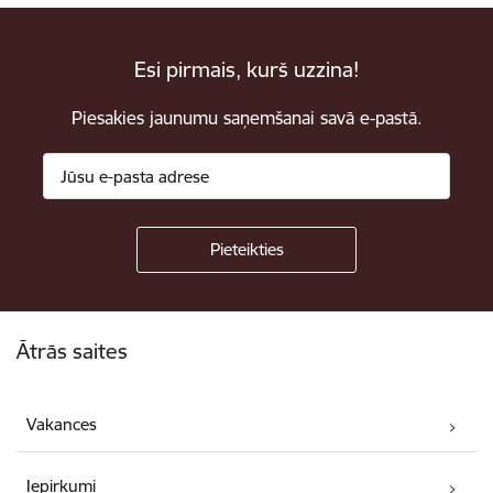
Esi pirmais, kurš uzzina!
Piesakies jaunumu saņemšanai savā e-pastā.
Kājene
Ātrās saites
Vakances
Iepirkumi