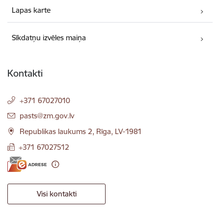
Lapas karte
Sīkdatņu izvēles maiņa
Kontakti
+371 67027010
E-pasts:
pasts@zm.gov.lv
Republikas laukums 2, Rīga, LV-1981
+371 67027512
Visi kontakti