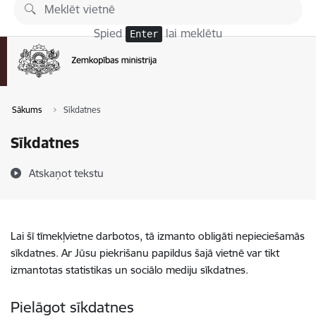
Pāriet uz lapas saturu
Spied
lai meklētu
Enter
Sākums
Sīkdatnes
Sīkdatnes
Atskaņot tekstu
Lai šī tīmekļvietne darbotos, tā izmanto obligāti nepieciešamās
sīkdatnes. Ar Jūsu piekrišanu papildus šajā vietnē var tikt
izmantotas statistikas un sociālo mediju sīkdatnes.
Pielāgot sīkdatnes