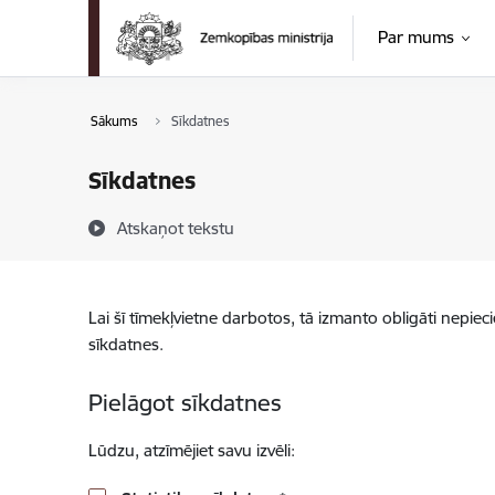
Pāriet uz lapas saturu
Par mums
Sākums
Sīkdatnes
Sīkdatnes
Atskaņot tekstu
Lai šī tīmekļvietne darbotos, tā izmanto obligāti nepiec
sīkdatnes.
Pielāgot sīkdatnes
Lūdzu, atzīmējiet savu izvēli: