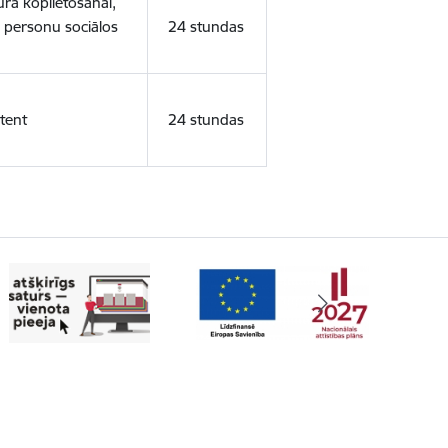
ura koplietošanai,
o personu sociālos
24 stundas
tent
24 stundas