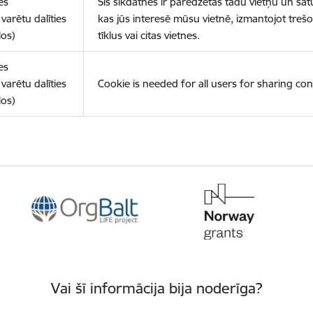
es
Šīs sīkdatnes ir paredzētas tādu vietņu un sat
varētu dalīties
kas jūs interesē mūsu vietnē, izmantojot treš
los)
tīklus vai citas vietnes.
es
varētu dalīties
Cookie is needed for all users for sharing con
los)
Vai šī informācija bija noderīga?