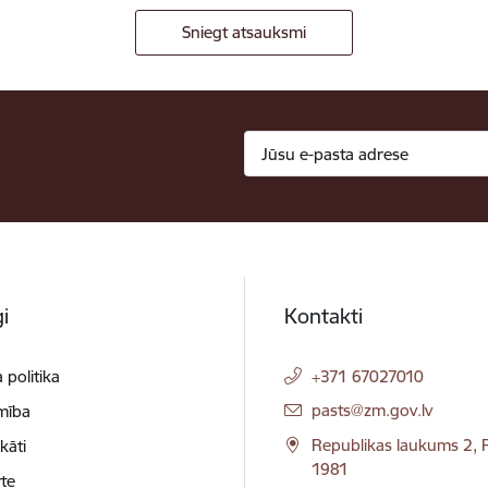
Sniegt atsauksmi
i
Kontakti
 politika
+371 67027010
E-pasts:
pasts@zm.gov.lv
mība
Republikas laukums 2, R
ikāti
1981
te