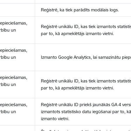
Reģistrē, ka tiek parādīts modālais logs.
nepieciešamas,
Reģistrē unikālu ID, kas tiek izmantots statist
arbību un
par to, kā apmeklētājs izmanto vietni.
nepieciešamas,
arbību un
Izmanto Google Analytics, lai samazinātu piep
nepieciešamas,
Reģistrē unikālu ID, kas tiek izmantots statist
arbību un
par to, kā apmeklētājs izmanto vietni.
nepieciešamas,
Reģistrē unikālu ID priekš jaunākās GA 4 versij
arbību un
izmantots statistisko datu iegūšanai par to, k
izmanto vietni.