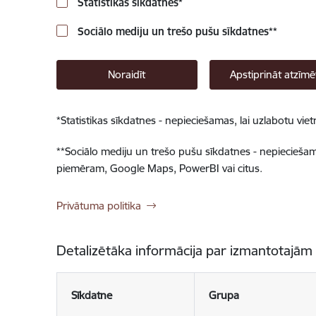
Statistikas sīkdatnes
*
Sociālo mediju un trešo pušu sīkdatnes
**
Noraidīt
Apstiprināt atzīmē
*
Statistikas sīkdatnes - nepieciešamas, lai uzlabotu v
**
Sociālo mediju un trešo pušu sīkdatnes - nepieciešamas
piemēram, Google Maps, PowerBI vai citus.
Privātuma politika
Detalizētāka informācija par izmantotajām
Sīkdatne
Grupa