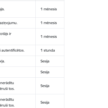
jis.
1 mēnesis
 paziņojumu.
1 mēnesis
otājs ir
1 mēnesis
 autentificētos.
1 stunda
kļa.
Sesija
Sesija
 nerādītu
Sesija
ēruši tos.
 nerādītu
Sesija
ēruši tos.