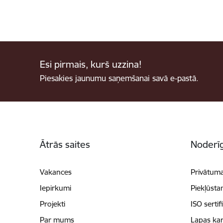
Esi pirmais, kurš uzzina!
Piesakies jaunumu saņemšanai savā e-pastā.
Kājene
Ātrās saites
Noderīg
Vakances
Privātuma
Iepirkumi
Piekļūsta
Projekti
ISO sertif
Par mums
Lapas kar