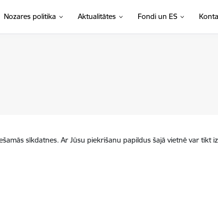
Nozares politika
Aktualitātes
Fondi un ES
Konta
iešamās sīkdatnes. Ar Jūsu piekrišanu papildus šajā vietnē var tikt i