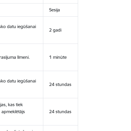
Sesija
isko datu iegūšanai
2 gadi
rasījuma līmeni.
1 minūte
isko datu iegūšanai
24 stundas
as, kas tiek
ā apmeklētājs
24 stundas