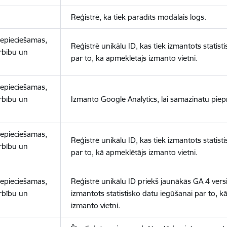
Reģistrē, ka tiek parādīts modālais logs.
nepieciešamas,
Reģistrē unikālu ID, kas tiek izmantots statist
arbību un
par to, kā apmeklētājs izmanto vietni.
nepieciešamas,
arbību un
Izmanto Google Analytics, lai samazinātu piep
nepieciešamas,
Reģistrē unikālu ID, kas tiek izmantots statist
arbību un
par to, kā apmeklētājs izmanto vietni.
nepieciešamas,
Reģistrē unikālu ID priekš jaunākās GA 4 versij
arbību un
izmantots statistisko datu iegūšanai par to, k
izmanto vietni.