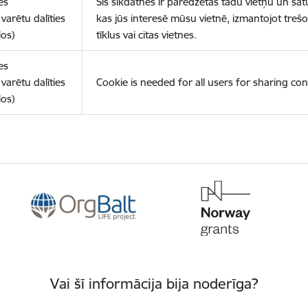
es
Šīs sīkdatnes ir paredzētas tādu vietņu un sat
varētu dalīties
kas jūs interesē mūsu vietnē, izmantojot treš
los)
tīklus vai citas vietnes.
es
varētu dalīties
Cookie is needed for all users for sharing con
los)
Vai šī informācija bija noderīga?