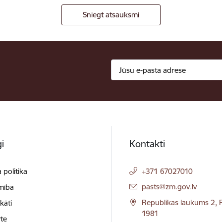
Sniegt atsauksmi
i
Kontakti
 politika
+371 67027010
E-pasts:
pasts@zm.gov.lv
mība
Republikas laukums 2, R
ikāti
1981
te