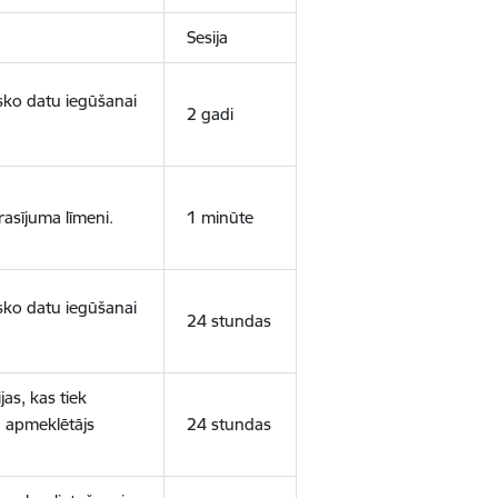
Sesija
isko datu iegūšanai
2 gadi
rasījuma līmeni.
1 minūte
isko datu iegūšanai
24 stundas
as, kas tiek
ā apmeklētājs
24 stundas