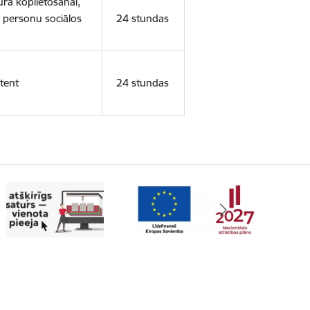
ura koplietošanai,
o personu sociālos
24 stundas
tent
24 stundas