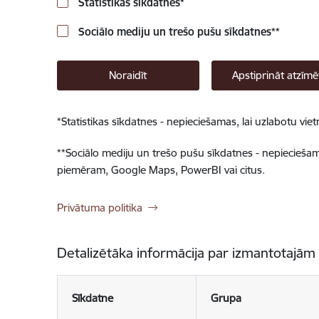
Statistikas sīkdatnes
*
Sociālo mediju un trešo pušu sīkdatnes
**
Noraidīt
Apstiprināt atzīmē
*
Statistikas sīkdatnes - nepieciešamas, lai uzlabotu v
**
Sociālo mediju un trešo pušu sīkdatnes - nepieciešamas
piemēram, Google Maps, PowerBI vai citus.
Privātuma politika
Detalizētāka informācija par izmantotajām
Sīkdatne
Grupa