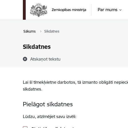
Pāriet uz lapas saturu
Par mums
Sākums
Sīkdatnes
Sīkdatnes
Atskaņot tekstu
Lai šī tīmekļvietne darbotos, tā izmanto obligāti nepiec
sīkdatnes.
Pielāgot sīkdatnes
Lūdzu, atzīmējiet savu izvēli: