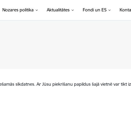
Nozares politika
Aktualitātes
Fondi un ES
Konta
iešamās sīkdatnes. Ar Jūsu piekrišanu papildus šajā vietnē var tikt i