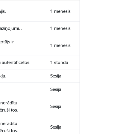
jis.
1 mēnesis
 paziņojumu.
1 mēnesis
otājs ir
1 mēnesis
 autentificētos.
1 stunda
kļa.
Sesija
Sesija
 nerādītu
Sesija
ēruši tos.
 nerādītu
Sesija
ēruši tos.