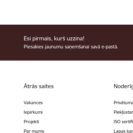
Esi pirmais, kurš uzzina!
Piesakies jaunumu saņemšanai savā e-pastā.
Kājene
Ātrās saites
Noderīg
Vakances
Privātuma
Iepirkumi
Piekļūsta
Projekti
ISO sertif
Par mums
Lapas kar