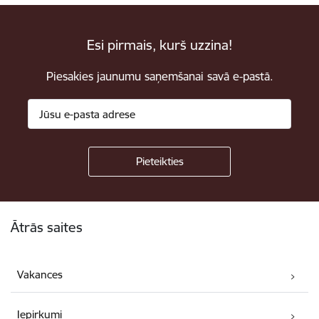
Esi pirmais, kurš uzzina!
Piesakies jaunumu saņemšanai savā e-pastā.
Kājene
Ātrās saites
Vakances
Iepirkumi