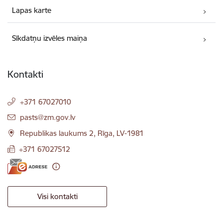
Lapas karte
Sīkdatņu izvēles maiņa
Kontakti
+371 67027010
E-pasts:
pasts@zm.gov.lv
Republikas laukums 2, Rīga, LV-1981
+371 67027512
Visi kontakti