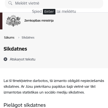
Pāriet uz lapas saturu
Spied
lai meklētu
Enter
Sākums
Sīkdatnes
Sīkdatnes
Atskaņot tekstu
Lai šī tīmekļvietne darbotos, tā izmanto obligāti nepieciešamās
sīkdatnes. Ar Jūsu piekrišanu papildus šajā vietnē var tikt
izmantotas statistikas un sociālo mediju sīkdatnes.
Pielāgot sīkdatnes