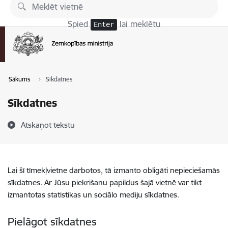
Pāriet uz lapas saturu
Spied
lai meklētu
Enter
Sākums
Sīkdatnes
Sīkdatnes
Atskaņot tekstu
Lai šī tīmekļvietne darbotos, tā izmanto obligāti nepieciešamās
sīkdatnes. Ar Jūsu piekrišanu papildus šajā vietnē var tikt
izmantotas statistikas un sociālo mediju sīkdatnes.
Pielāgot sīkdatnes