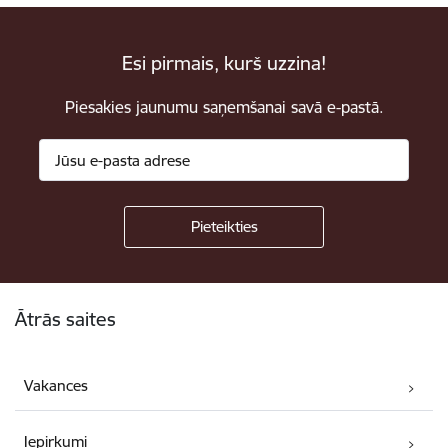
Esi pirmais, kurš uzzina!
Piesakies jaunumu saņemšanai savā e-pastā.
Kājene
Ātrās saites
Vakances
Iepirkumi