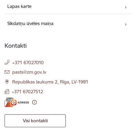
Lapas karte
Sīkdatņu izvēles maiņa
Kontakti
+371 67027010
E-pasts:
pasts@zm.gov.lv
Republikas laukums 2, Rīga, LV-1981
+371 67027512
Visi kontakti