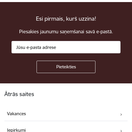
Esi pirmais, kurš uzzina!
Piesakies jaunumu saņemšanai savā e-pastā.
Kājene
Ātrās saites
Vakances
Iepirkumi