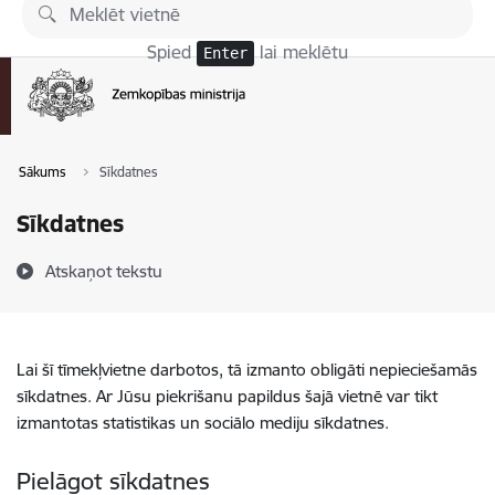
Pāriet uz lapas saturu
Spied
lai meklētu
Enter
Sākums
Sīkdatnes
Sīkdatnes
Atskaņot tekstu
Lai šī tīmekļvietne darbotos, tā izmanto obligāti nepieciešamās
sīkdatnes. Ar Jūsu piekrišanu papildus šajā vietnē var tikt
izmantotas statistikas un sociālo mediju sīkdatnes.
Pielāgot sīkdatnes