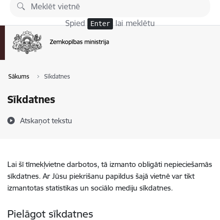
Pāriet uz lapas saturu
Spied
lai meklētu
Enter
Sākums
Sīkdatnes
Sīkdatnes
Atskaņot tekstu
Lai šī tīmekļvietne darbotos, tā izmanto obligāti nepieciešamās
sīkdatnes. Ar Jūsu piekrišanu papildus šajā vietnē var tikt
izmantotas statistikas un sociālo mediju sīkdatnes.
Pielāgot sīkdatnes