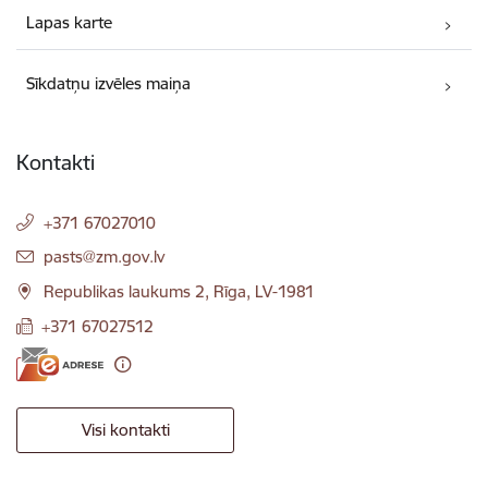
Lapas karte
Sīkdatņu izvēles maiņa
Kontakti
+371 67027010
E-pasts:
pasts@zm.gov.lv
Republikas laukums 2, Rīga, LV-1981
+371 67027512
Visi kontakti