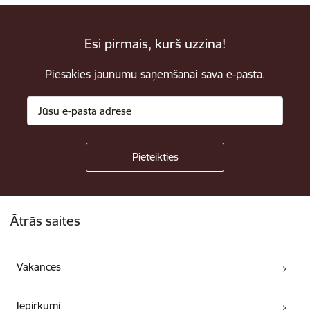
Esi pirmais, kurš uzzina!
Piesakies jaunumu saņemšanai savā e-pastā.
Kājene
Ātrās saites
Vakances
Iepirkumi