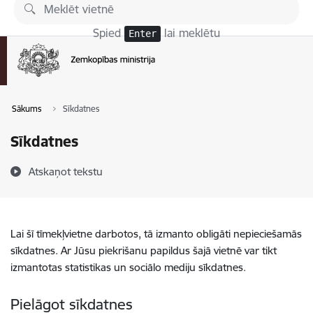
Pāriet uz lapas saturu
Spied
lai meklētu
Enter
Sākums
Sīkdatnes
Sīkdatnes
Atskaņot tekstu
Lai šī tīmekļvietne darbotos, tā izmanto obligāti nepieciešamās
sīkdatnes. Ar Jūsu piekrišanu papildus šajā vietnē var tikt
izmantotas statistikas un sociālo mediju sīkdatnes.
Pielāgot sīkdatnes