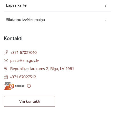
Lapas karte
Sīkdatņu izvēles maiņa
Kontakti
+371 67027010
E-pasts:
pasts@zm.gov.lv
Republikas laukums 2, Rīga, LV-1981
+371 67027512
Visi kontakti