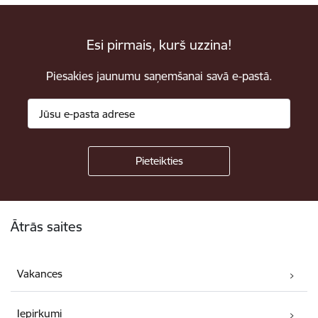
Esi pirmais, kurš uzzina!
Piesakies jaunumu saņemšanai savā e-pastā.
Kājene
Ātrās saites
Vakances
Iepirkumi