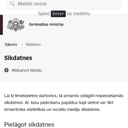
Pāriet uz lapas saturu
Spied
lai meklētu
Enter
Sākums
Sīkdatnes
Sīkdatnes
Atskaņot tekstu
Lai šī tīmekļvietne darbotos, tā izmanto obligāti nepieciešamās
sīkdatnes. Ar Jūsu piekrišanu papildus šajā vietnē var tikt
izmantotas statistikas un sociālo mediju sīkdatnes.
Pielāgot sīkdatnes