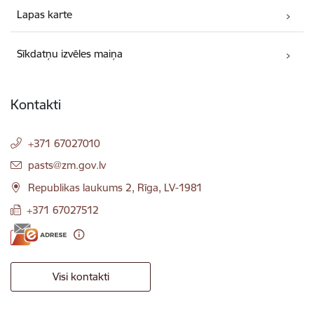
Lapas karte
Sīkdatņu izvēles maiņa
Kontakti
+371 67027010
E-pasts:
pasts@zm.gov.lv
Republikas laukums 2, Rīga, LV-1981
+371 67027512
Visi kontakti