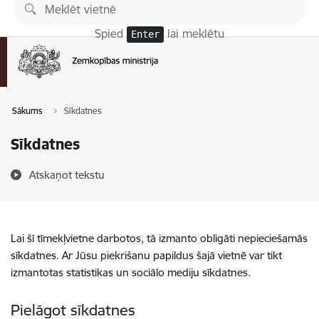
Pāriet uz lapas saturu
Spied
lai meklētu
Enter
Sākums
Sīkdatnes
Sīkdatnes
Atskaņot tekstu
Lai šī tīmekļvietne darbotos, tā izmanto obligāti nepieciešamās
sīkdatnes. Ar Jūsu piekrišanu papildus šajā vietnē var tikt
izmantotas statistikas un sociālo mediju sīkdatnes.
Pielāgot sīkdatnes