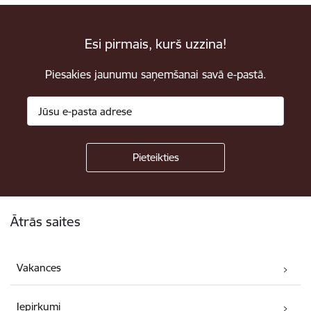
Esi pirmais, kurš uzzina!
Piesakies jaunumu saņemšanai savā e-pastā.
Kājene
Ātrās saites
Vakances
Iepirkumi