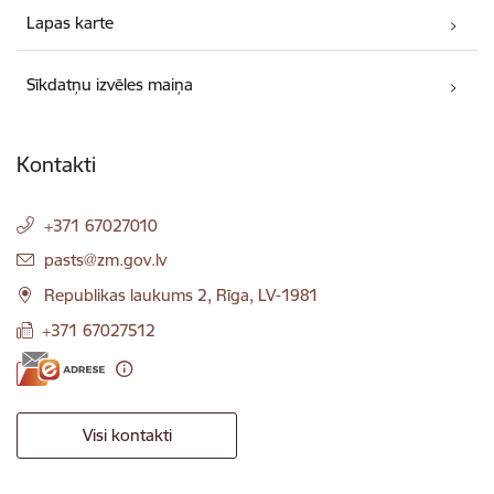
Lapas karte
Sīkdatņu izvēles maiņa
Kontakti
+371 67027010
E-pasts:
pasts@zm.gov.lv
Republikas laukums 2, Rīga, LV-1981
+371 67027512
Visi kontakti