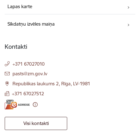
Lapas karte
Sīkdatņu izvēles maiņa
Kontakti
+371 67027010
E-pasts:
pasts@zm.gov.lv
Republikas laukums 2, Rīga, LV-1981
+371 67027512
Visi kontakti