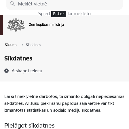
Pāriet uz lapas saturu
Spied
lai meklētu
Enter
Sākums
Sīkdatnes
Sīkdatnes
Atskaņot tekstu
Lai šī tīmekļvietne darbotos, tā izmanto obligāti nepieciešamās
sīkdatnes. Ar Jūsu piekrišanu papildus šajā vietnē var tikt
izmantotas statistikas un sociālo mediju sīkdatnes.
Pielāgot sīkdatnes