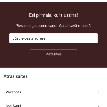
Esi pirmais, kurš uzzina!
Piesakies jaunumu saņemšanai savā e-pastā.
Kājene
Ātrās saites
Vakances
Iepirkumi