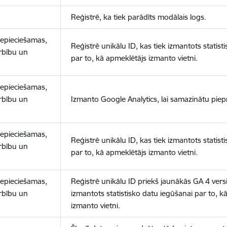
Reģistrē, ka tiek parādīts modālais logs.
nepieciešamas,
Reģistrē unikālu ID, kas tiek izmantots statist
arbību un
par to, kā apmeklētājs izmanto vietni.
nepieciešamas,
arbību un
Izmanto Google Analytics, lai samazinātu piep
nepieciešamas,
Reģistrē unikālu ID, kas tiek izmantots statist
arbību un
par to, kā apmeklētājs izmanto vietni.
nepieciešamas,
Reģistrē unikālu ID priekš jaunākās GA 4 versij
arbību un
izmantots statistisko datu iegūšanai par to, k
izmanto vietni.