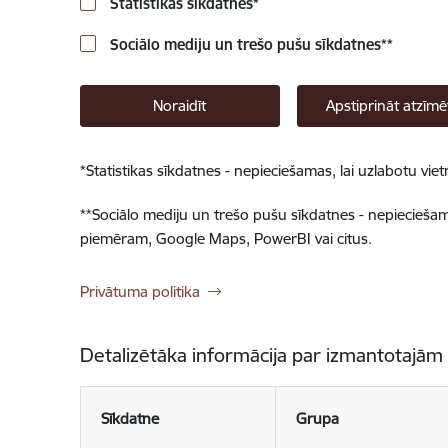
Statistikas sīkdatnes
*
Sociālo mediju un trešo pušu sīkdatnes
**
Noraidīt
Apstiprināt atzīmē
*
Statistikas sīkdatnes - nepieciešamas, lai uzlabotu v
**
Sociālo mediju un trešo pušu sīkdatnes - nepieciešamas
piemēram, Google Maps, PowerBI vai citus.
Privātuma politika
Detalizētāka informācija par izmantotajām
Sīkdatne
Grupa