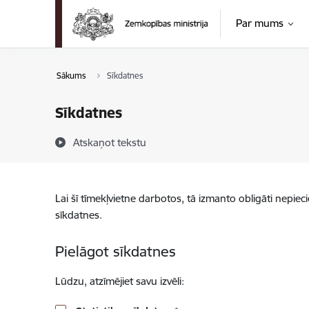
Pāriet uz lapas saturu
Par mums
Sākums
Sīkdatnes
Sīkdatnes
Atskaņot tekstu
Lai šī tīmekļvietne darbotos, tā izmanto obligāti nepiec
sīkdatnes.
Pielāgot sīkdatnes
Lūdzu, atzīmējiet savu izvēli: