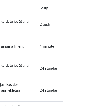
Sesija
isko datu iegūšanai
2 gadi
rasījuma līmeni.
1 minūte
isko datu iegūšanai
24 stundas
as, kas tiek
ā apmeklētājs
24 stundas