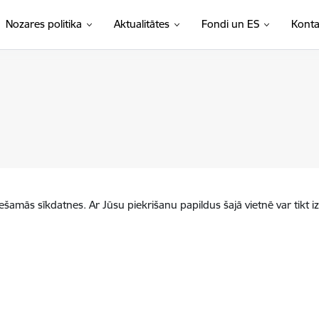
Nozares politika
Aktualitātes
Fondi un ES
Konta
iešamās sīkdatnes. Ar Jūsu piekrišanu papildus šajā vietnē var tikt i