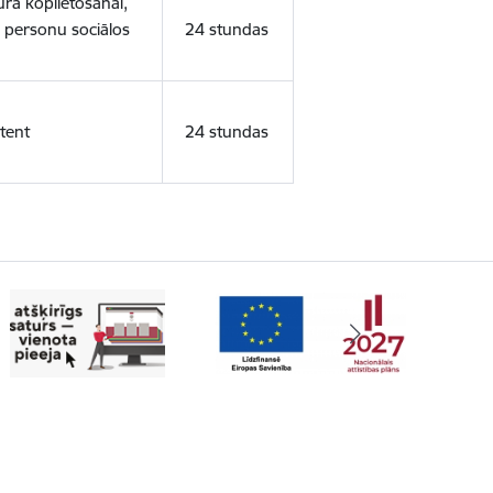
ura koplietošanai,
o personu sociālos
24 stundas
tent
24 stundas