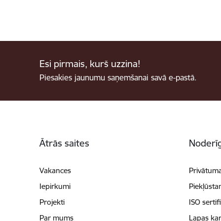
Esi pirmais, kurš uzzina!
Piesakies jaunumu saņemšanai savā e-pastā.
Kājene
Ātrās saites
Noderīg
Vakances
Privātuma
Iepirkumi
Piekļūsta
Projekti
ISO sertif
Par mums
Lapas kar