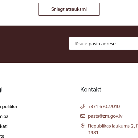
Sniegt atsauksmi
i
Kontakti
 politika
+371 67027010
E-pasts:
pasts@zm.gov.lv
mība
Republikas laukums 2, R
ikāti
1981
te