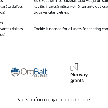
es
Šīs sīkdatnes ir paredzētas tādu vietņu un sat
varētu dalīties
kas jūs interesē mūsu vietnē, izmantojot treš
los)
tīklus vai citas vietnes.
es
varētu dalīties
Cookie is needed for all users for sharing con
los)
Vai šī informācija bija noderīga?