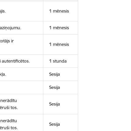
jis.
1 mēnesis
 paziņojumu.
1 mēnesis
otājs ir
1 mēnesis
 autentificētos.
1 stunda
kļa.
Sesija
Sesija
 nerādītu
Sesija
ēruši tos.
 nerādītu
Sesija
ēruši tos.