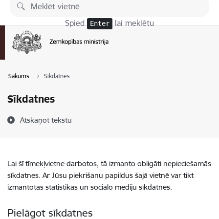
Pāriet uz lapas saturu
Spied
lai meklētu
Enter
Sākums
Sīkdatnes
Sīkdatnes
Atskaņot tekstu
Lai šī tīmekļvietne darbotos, tā izmanto obligāti nepieciešamās
sīkdatnes. Ar Jūsu piekrišanu papildus šajā vietnē var tikt
izmantotas statistikas un sociālo mediju sīkdatnes.
Pielāgot sīkdatnes