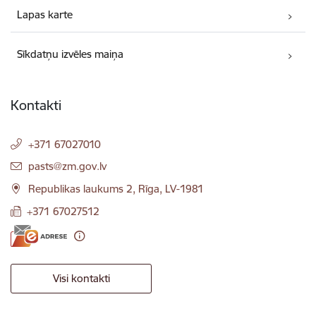
Lapas karte
Sīkdatņu izvēles maiņa
Kontakti
+371 67027010
E-pasts:
pasts@zm.gov.lv
Republikas laukums 2, Rīga, LV-1981
+371 67027512
Visi kontakti