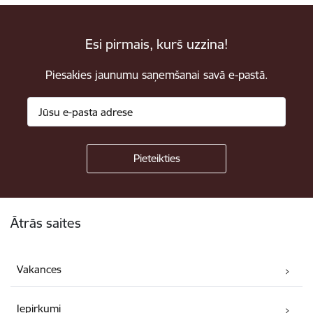
Esi pirmais, kurš uzzina!
Piesakies jaunumu saņemšanai savā e-pastā.
Kājene
Ātrās saites
Vakances
Iepirkumi