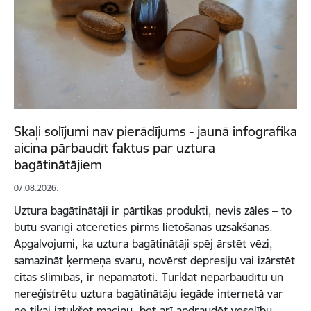
Skaļi solījumi nav pierādījums - jaunā infografika
aicina pārbaudīt faktus par uztura
bagātinātājiem
07.08.2026.
Uztura bagātinātāji ir pārtikas produkti, nevis zāles – to
būtu svarīgi atcerēties pirms lietošanas uzsākšanas.
Apgalvojumi, ka uztura bagātinātāji spēj ārstēt vēzi,
samazināt ķermeņa svaru, novērst depresiju vai izārstēt
citas slimības, ir nepamatoti. Turklāt nepārbaudītu un
nereģistrētu uztura bagātinātāju iegāde internetā var
ne tikai iztukšot maciņu, bet arī apdraudēt veselību.