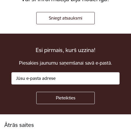
Sniegt atsauksmi
Esi pirmais, kurš uzzina!
Piesakies jaunumu saņemšanai savā e-pastā.
Kājene
Ātrās saites