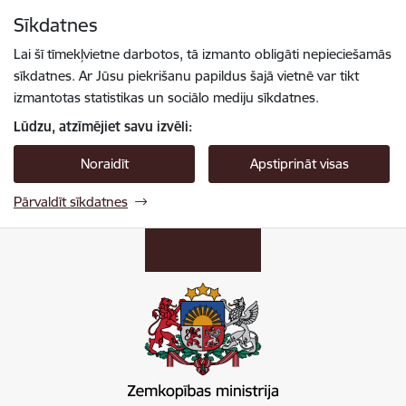
Pāriet uz lapas saturu
Sīkdatnes
Spied
lai meklētu
Enter
Lai šī tīmekļvietne darbotos, tā izmanto obligāti nepieciešamās
sīkdatnes. Ar Jūsu piekrišanu papildus šajā vietnē var tikt
izmantotas statistikas un sociālo mediju sīkdatnes.
Lūdzu, atzīmējiet savu izvēli:
Noraidīt
Apstiprināt visas
Pārvaldīt sīkdatnes
Zemkopības ministrija