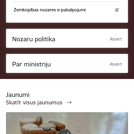
Zemkopības nozares e-pakalpojumi
Nozaru politika
Atvērt
Par ministriju
Atvērt
Jaunumi
Skatīt visus jaunumus