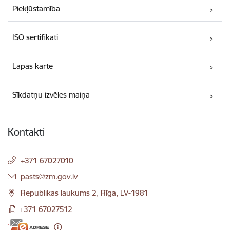
Piekļūstamība
ISO sertifikāti
Lapas karte
Sīkdatņu izvēles maiņa
Kontakti
+371 67027010
E-pasts:
pasts@zm.gov.lv
Republikas laukums 2, Rīga, LV-1981
+371 67027512