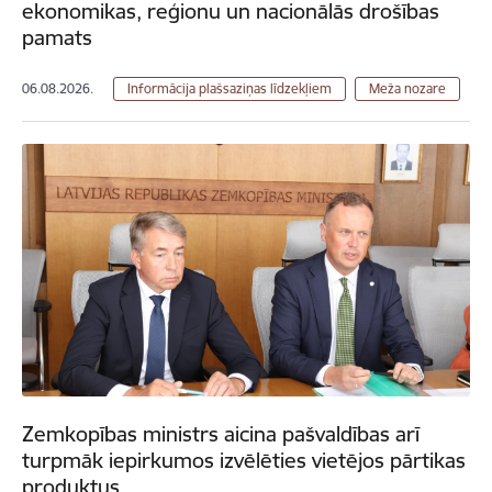
ekonomikas, reģionu un nacionālās drošības
pamats
06.08.2026.
Informācija plašsaziņas līdzekļiem
Meža nozare
Zemkopības ministrs aicina pašvaldības arī
turpmāk iepirkumos izvēlēties vietējos pārtikas
produktus