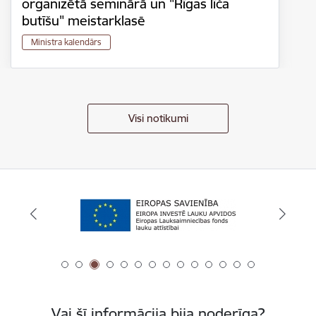
organizētā seminārā un "Rīgas līča
butīšu" meistarklasē
Ministra kalendārs
Visi notikumi
Vai šī informācija bija noderīga?