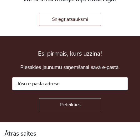
Sniegt atsauksmi
Esi pirmais, kurš uzzina!
Piesakies jaunumu saņemšanai savā e-pastā.
Kājene
Ātrās saites