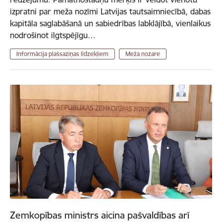
izpratni par meža nozīmi Latvijas tautsaimniecībā, dabas
kapitāla saglabāšanā un sabiedrības labklājībā, vienlaikus
nodrošinot ilgtspējīgu…
Informācija plašsaziņas līdzekļiem
Meža nozare
Zemkopības ministrs aicina pašvaldības arī