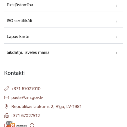
Piekļūstamība
ISO sertifikāti
Lapas karte
Sīkdatņu izvēles maiņa
Kontakti
+371 67027010
E-pasts:
pasts@zm.gov.lv
Republikas laukums 2, Rīga, LV-1981
+371 67027512