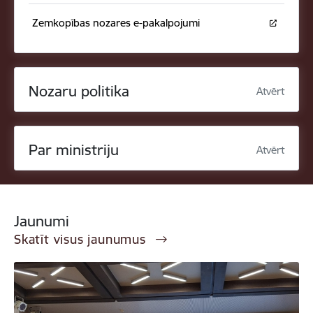
Zemkopības nozares e-pakalpojumi
Nozaru politika
Atvērt
Par ministriju
Atvērt
Jaunumi
Skatīt visus jaunumus