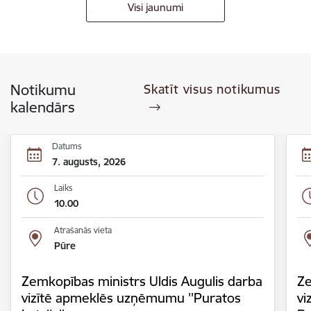
Visi jaunumi
Notikumu
Skatīt visus notikumus
kalendārs
Datums
7. augusts, 2026
Laiks
10.00
Atrašanās vieta
Pūre
Zemkopības ministrs Uldis Augulis darba
Ze
vizītē apmeklēs uzņēmumu ''Puratos
vi