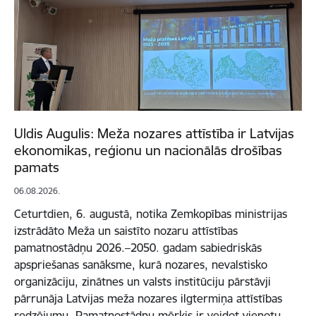
Uldis Augulis: Meža nozares attīstība ir Latvijas
ekonomikas, reģionu un nacionālās drošības
pamats
06.08.2026.
Ceturtdien, 6. augustā, notika Zemkopības ministrijas
izstrādāto Meža un saistīto nozaru attīstības
pamatnostādņu 2026.–2050. gadam sabiedriskās
apspriešanas sanāksme, kurā nozares, nevalstisko
organizāciju, zinātnes un valsts institūciju pārstāvji
pārrunāja Latvijas meža nozares ilgtermiņa attīstības
redzējumu. Pamatnostādņu mērķis ir veidot vienotu