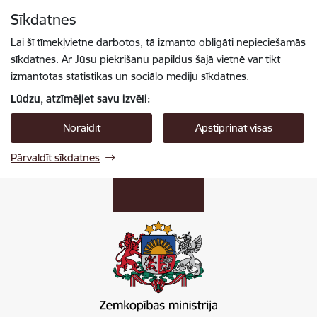
Pāriet uz lapas saturu
Sīkdatnes
Spied
lai meklētu
Enter
Lai šī tīmekļvietne darbotos, tā izmanto obligāti nepieciešamās
sīkdatnes. Ar Jūsu piekrišanu papildus šajā vietnē var tikt
izmantotas statistikas un sociālo mediju sīkdatnes.
Lūdzu, atzīmējiet savu izvēli:
Noraidīt
Apstiprināt visas
Pārvaldīt sīkdatnes
Zemkopības ministrija