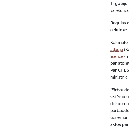
Tirgotāju
varētu iz
Regulas o
celuloze
–
Kokmateri
atļauja
(K
licence
(m
par atbil
Par CITES
ministrija.
Pārbaudot
sistēmu u
dokumentu
pārbaudes
uzņēmuma 
aktos par