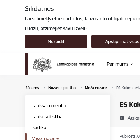
Pāriet uz lapas saturu
Sīkdatnes
Lai šī tīmekļvietne darbotos, tā izmanto obligāti nepiec
Lūdzu, atzīmējiet savu izvēli:
Noraidīt
Apstiprināt visas
Par mums
Sākums
Nozares politika
Meža nozare
ES Kokmateriā
ES Kok
Lauksaimniecība
Lauku attīstība
Atska
Pārtika
Publicēts: 
Meža nozare