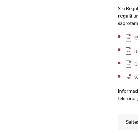
Sīki Regul
regulā
u
saprotami
Lejupi
E
Lejupi
Ī
Lejupi
D
Lejupi
V
Informāci
telefonu
Saite