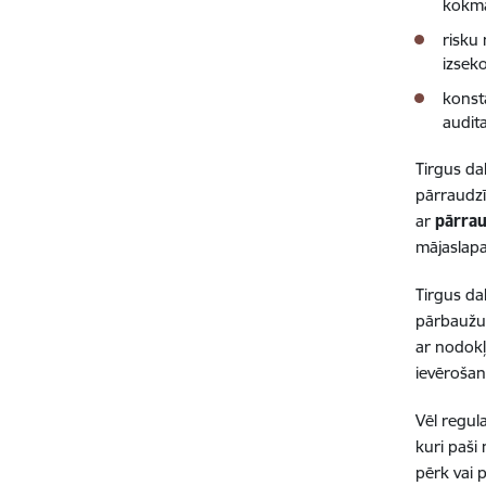
kokmat
risku 
izsek
konst
audit
Tirgus dal
pārraudzī
ar
pārrau
mājaslapa
Tirgus dal
pārbaužu 
ar nodokļ
ievērošan
Vēl regul
kuri paši
pērk vai 