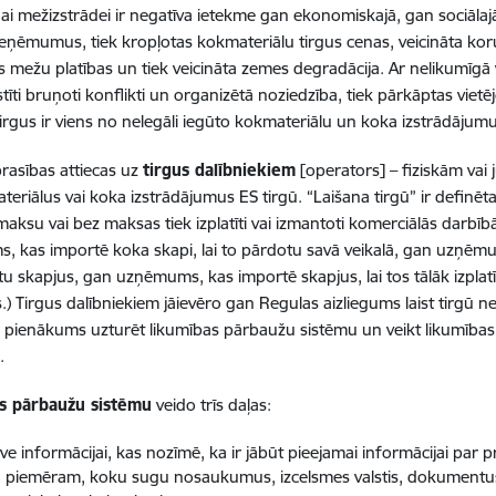
ai mežizstrādei ir negatīva ietekme gan ekonomiskajā, gan sociālajā
eņēmumus, tiek kropļotas kokmateriālu tirgus cenas, veicināta koru
 mežu platības un tiek veicināta zemes degradācija. Ar nelikumīgā 
lstīti bruņoti konflikti un organizētā noziedzība, tiek pārkāptas viet
 tirgus ir viens no nelegāli iegūto kokmateriālu un koka izstrādājum
rasības attiecas uz
tirgus dalībniekiem
[operators] – fiziskām vai
ateriālus vai koka izstrādājumus ES tirgū. “Laišana tirgū” ir definē
maksu vai bez maksas tiek izplatīti vai izmantoti komerciālās darbī
 kas importē koka skapi, lai to pārdotu savā veikalā, gan uzņēmu
tu skapjus, gan uzņēmums, kas importē skapjus, lai tos tālāk izplat
s.) Tirgus dalībniekiem jāievēro gan Regulas aizliegums laist tirgū 
s pienākums uzturēt likumības pārbaužu sistēmu un veikt likumības
.
s pārbaužu sistēmu
veido trīs daļas:
ve informācijai, kas nozīmē, ka ir jābūt pieejamai informācijai par p
r, piemēram, koku sugu nosaukumus, izcelsmes valstis, dokumentus v