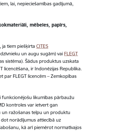
iem, lai, nepieciešamības gadījumā,
kokmateriāli, mēbeles, papīrs,
ja tiem piešķirta
CITES
s dzīvnieku un augu sugām) vai
FLEGT
anas sistēma). Šādus produktus uzskata
T licencēšana, ir Indonēzijas Republika.
, bet par FLEGT licencēm – Zemkopības
li funkcionējošu likumības pārbaužu
D kontroles var ietvert gan
u un ražošanas telpu un produktu
 dot norādījumus attiecībā uz
labošanu, kā arī piemērot normatīvajos