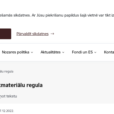
iešamās sīkdatnes. Ar Jūsu piekrišanu papildus šajā vietnē var tikt i
Pārvaldīt sīkdatnes
Nozares politika
Aktualitātes
Fondi un ES
Konta
lu regula
materiālu regula
ņot tekstu
07.12.2022.