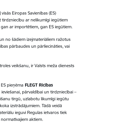
visās Eiropas Savienības (ES)
 tirdzniecību ar nelikumīgi iegūtiem
 gan ar importētiem, gan ES iegūtiem.
s un no šādiem izejmateriāliem ražotus
ības pārbaudes un pārliecināties, vai
roles veikšanu, ir Valsts meža dienests
ā ES pieņēma
FLEGT Rīcības
viešanai, pārvaldībai un tirdzniecībai –
išanu tirgū, uzlabotu likumīgi iegūtu
 koka izstrādājumiem. Tādā veidā
eriālu ieguvi Regulas ietvaros tiek
s normatīvajiem aktiem.