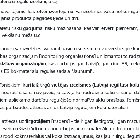
eriālu legālu izcelsmi, u.c.;
novērtējums, kas ietver izvērtējumu, vai izcelsmes valstī nelikumīga me
ojama produkta piegādes ķēde un tml.;
atētu risku gadījumā, risku mazināšana, kas var ietvert, piemēram, 
a veikšanu mežā u.c.
ībnieki var izvēlēties, vai radīt pašiem šo sistēmu vai vērsties pie 
bas organizācijām [monitoring organisations] un izmantot to radīt
dzības organizācijām
, kas darbojas gan Latvijā, gan citur ES, mek
s ES Kokmateriālu regulas sadaļā “Jaunumi”.
ībniekiem, kuri laiž tirgū
vietējas izcelsmes (Latvijā iegūtus) kok
nodrošināšanā nav jāveic, jo Latvijā to nodrošina koku ciršanu, da
iem apliekamo darbību regulējošo normatīvo aktu prasības. Tomēr i
as pārbaudes attiecas arī uz Latvijā iegūtajiem kokmateriāliem.
a attiecas uz
tirgotājiem
[traders] – tie ir gan lieltirgotāji, gan mazu
 neveic mežizstrādi un nenodarbojas ar kokmateriālu un to produkt
pārdod kokmateriālus vai koka izstrādājumus, kas jau ir tirgū (iegūti