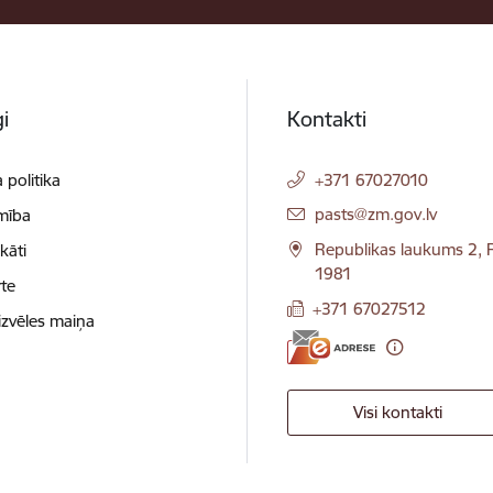
i
Kontakti
 politika
+371 67027010
E-pasts:
pasts@zm.gov.lv
mība
Republikas laukums 2, R
ikāti
1981
te
+371 67027512
izvēles maiņa
Visi kontakti