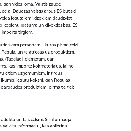
, gan vides jomā. Valstis zaudē
pcija. Daudzās valstīs ārpus ES būtiski
veidā iegūtajiem līdzekļiem daudzviet
ējo kopienu īpašuma un cilvēktiesības. ES
u importa tirgiem.
 juridiskām personām – kuras pirmo reizi
ta Regulā, un tā attiecas uz produktiem,
bās. (Tādējādi, piemēram, gan
ms, kas importē kokmateriālus, lai no
ītu citiem uzņēmumiem, ir tirgus
nelikumīgi iegūtu koksni, gan Regulas
 pārbaudes produktiem, pirms tie tiek
roduktu un tā izcelsmi. Šī informācija
ai citu informāciju, kas apliecina