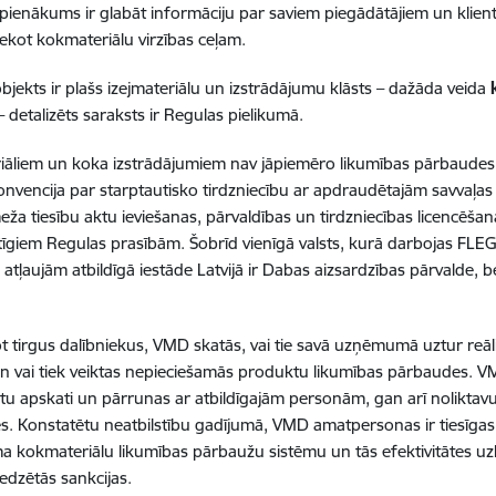
 pienākums ir glabāt informāciju par saviem piegādātājiem un klient
sekot kokmateriālu virzības ceļam.
bjekts ir plašs izejmateriālu un izstrādājumu klāsts – dažāda veida
 detalizēts saraksts ir Regulas pielikumā.
āliem un koka izstrādājumiem nav jāpiemēro likumības pārbaudes, 
onvencija par starptautisko tirdzniecību ar apdraudētajām savvaļa
eža tiesību aktu ieviešanas, pārvaldības un tirdzniecības licencēš
stīgiem Regulas prasībām. Šobrīd vienīgā valsts, kurā darbojas FLEG
 atļaujām atbildīgā iestāde Latvijā ir Dabas aizsardzības pārvalde
 tirgus dalībniekus, VMD skatās, vai tie savā uzņēmumā uztur reā
n vai tiek veiktas nepieciešamās produktu likumības pārbaudes. VM
 apskati un pārrunas ar atbildīgajām personām, gan arī noliktav
. Konstatētu neatbilstību gadījumā, VMD amatpersonas ir tiesīgas
kokmateriālu likumības pārbaužu sistēmu un tās efektivitātes uz
edzētās sankcijas.