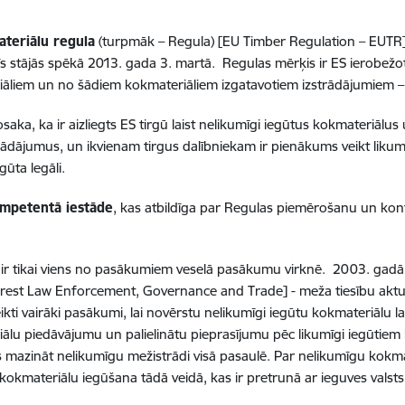
teriālu regula
(turpmāk – Regula) [EU Timber Regulation – EUTR] 
tīs stājās spēkā 2013. gada 3. martā. Regulas mērķis ir ES ierobežot
āliem un no šādiem kokmateriāliem izgatavotiem izstrādājumiem –
saka, ka ir aizliegts ES tirgū laist nelikumīgi iegūtus kokmateriālu
rādājumus, un ikvienam tirgus dalībniekam ir pienākums veikt likum
gūta legāli.
mpetentā iestāde
, kas atbildīga par Regulas piemērošanu un kont
 ir tikai viens no pasākumiem veselā pasākumu virknē. 2003. gad
rest Law Enforcement, Governance and Trade] - meža tiesību aktu ie
ikti vairāki pasākumi, lai novērstu nelikumīgi iegūtu kokmateriālu la
ālu piedāvājumu un palielinātu pieprasījumu pēc likumīgi iegūtiem
 mazināt nelikumīgu mežistrādi visā pasaulē. Par nelikumīgu kokmat
 kokmateriālu iegūšana tādā veidā, kas ir pretrunā ar ieguves valst