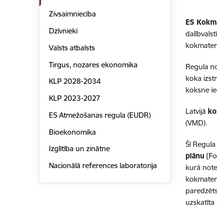
Zivsaimniecība
ES Kokma
Dzīvnieki
dalībvals
kokmateri
Valsts atbalsts
Tirgus, nozares ekonomika
Regula no
koka izst
KLP 2028-2034
koksne ie
KLP 2023-2027
Latvijā
ko
ES Atmežošanas regula (EUDR)
(VMD).
Bioekonomika
Šī Regula
Izglītība un zinātne
plānu
[Fo
Nacionālā references laboratorija
kurā note
kokmateri
paredzēts
uzskatīta