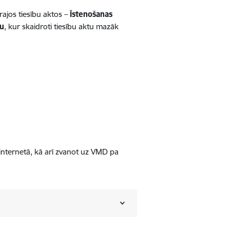
rajos tiesību aktos –
Īstenošanas
lu
, kur skaidroti tiesību aktu mazāk
 internetā, kā arī zvanot uz VMD pa