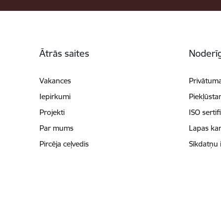
Kājene
Ātrās saites
Noderīg
Vakances
Privātuma
Iepirkumi
Piekļūsta
Projekti
ISO sertif
Par mums
Lapas kar
Pircēja ceļvedis
Sīkdatņu 