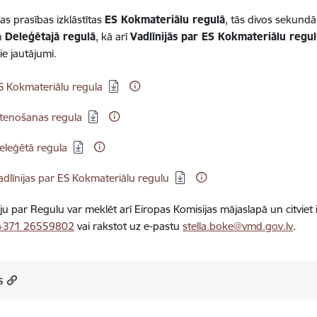
as prasības izklāstītas
ES Kokmateriālu regulā
, tās divos sekundā
n
Deleģētajā regulā
, kā arī
Vadlīnijās par ES Kokmateriālu regu
e jautājumi.
elādēt:
S Kokmateriālu regula
elādēt:
stenošanas regula
elādēt:
eleģētā regula
elādēt:
adlīnijas par ES Kokmateriālu regulu
ju par Regulu var meklēt arī Eiropas Komisijas mājaslapā un citviet
+371 26559802
vai rakstot uz e-pastu
stella.boke@vmd.gov.lv
.
s