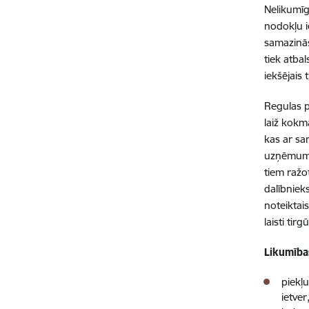
Nelikumīg
nodokļu i
samazinās
tiek atba
iekšējais
Regulas p
laiž kokm
kas ar sa
uzņēmums,
tiem ražo
dalībniek
noteiktai
laisti tirgū
Likumība
piekļu
ietve