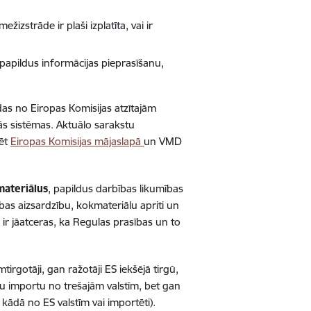
žizstrāde ir plaši izplatīta, vai ir
papildus informācijas pieprasīšanu,
kādas no Eiropas Komisijas atzītajām
ās sistēmas. Aktuālo sarakstu
lēt
Eiropas Komisijas mājaslapā
un VMD
materiālus
, papildus darbības likumības
bas aizsardzību, kokmateriālu apriti un
r jāatceras, ka Regulas prasības un to
mtirgotāji, gan ražotāji ES iekšējā tirgū,
u importu no trešajām valstīm, bet gan
 kādā no ES valstīm vai importēti).