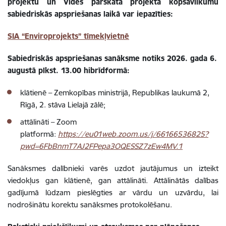
projektu un Vides pārskata projekta kopsavilkumu
sabiedriskās apspriešanas laikā var iepazīties:
SIA “Enviroprojekts” tīmekļvietnē
Sabiedriskās apspriešanas sanāksme notiks 2026. gada 6.
augustā plkst. 13.00 hibrīdformā:
klātienē – Zemkopības ministrijā, Republikas laukumā 2,
Rīgā, 2. stāva Lielajā zālē;
attālināti – Zoom
platformā:
https://eu01web.zoom.us/j/66166536825?
pwd=6FbBnmT7AJ2FPepa3OQESSZ7zEw4MV.1
Sanāksmes dalībnieki varēs uzdot jautājumus un izteikt
viedokļus gan klātienē, gan attālināti. Attālinātās dalības
gadījumā lūdzam pieslēgties ar vārdu un uzvārdu, lai
nodrošinātu korektu sanāksmes protokolēšanu.