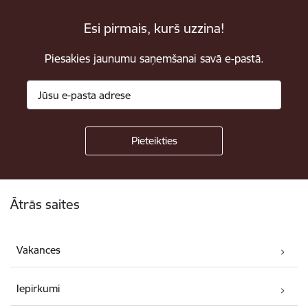
Esi pirmais, kurš uzzina!
Piesakies jaunumu saņemšanai savā e-pastā.
Kājene
Ātrās saites
Vakances
Iepirkumi