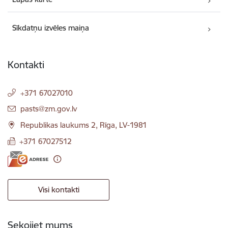
Sīkdatņu izvēles maiņa
Kontakti
+371 67027010
E-pasts:
pasts@zm.gov.lv
Republikas laukums 2, Rīga, LV-1981
+371 67027512
Visi kontakti
Sekojiet mums