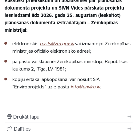
Rakstiski priekšlikumi un atsauksmes par plānošanas
dokumenta projektu un SIVN Vides pārskata projektu
iesniedzami līdz 2026. gada 25. augustam (ieskaitot)
plānošanas dokumenta izstrādātājam – Zemkopības
ministrijai:
elektroniski:
pasts@zm.gov.lv
vai izmantojot Zemkopības
ministrijas oficiālo elektronisko adresi;
pa pastu vai klātienē: Zemkopības ministrija, Republikas
laukums 2, Rīga, LV-1981;
kopiju ērtākai apkopošanai var nosūtīt SIA
“Enviroprojekts” uz e-pastu
info@enviro.lv
.
Drukāt lapu
Dalīties