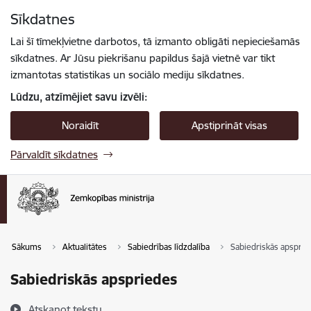
Pāriet uz lapas saturu
Sīkdatnes
Spied
lai meklētu
Enter
Lai šī tīmekļvietne darbotos, tā izmanto obligāti nepieciešamās
sīkdatnes. Ar Jūsu piekrišanu papildus šajā vietnē var tikt
izmantotas statistikas un sociālo mediju sīkdatnes.
Lūdzu, atzīmējiet savu izvēli:
Noraidīt
Apstiprināt visas
Pārvaldīt sīkdatnes
Sākums
Aktualitātes
Sabiedrības līdzdalība
Sabiedriskās apsprie
Sabiedriskās apspriedes
Atskaņot tekstu