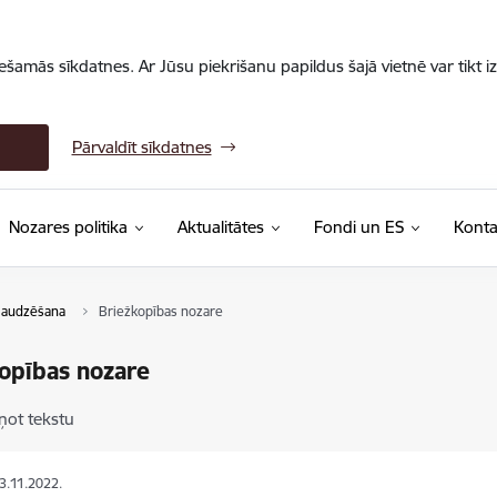
iešamās sīkdatnes. Ar Jūsu piekrišanu papildus šajā vietnē var tikt i
Pārvaldīt sīkdatnes
Nozares politika
Aktualitātes
Fondi un ES
Konta
 audzēšana
Briežkopības nozare
opības nozare
ņot tekstu
23.11.2022.