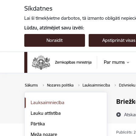
Pāriet uz lapas saturu
Sīkdatnes
Lai šī tīmekļvietne darbotos, tā izmanto obligāti nepiec
Lūdzu, atzīmējiet savu izvēli:
Noraidīt
Apstiprināt visas
Par mums
Sākums
Nozares politika
Lauksaimniecība
Dzīvnieku
Briežk
Lauksaimniecība
Lauku attīstība
Atska
Pārtika
Publicēts: 
Meža nozare