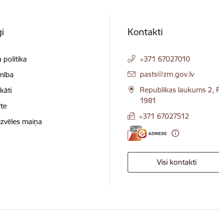
i
Kontakti
 politika
+371 67027010
E-pasts:
pasts@zm.gov.lv
mība
Republikas laukums 2, R
ikāti
1981
te
+371 67027512
izvēles maiņa
Visi kontakti