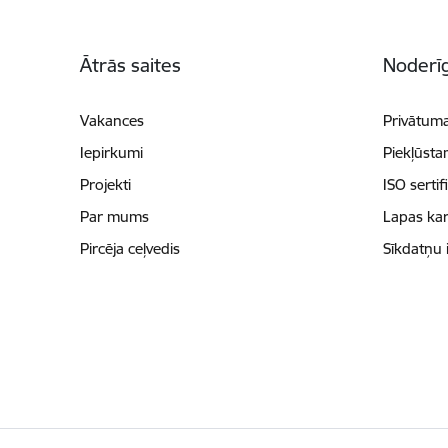
Kājene
Ātrās saites
Noderīg
Vakances
Privātuma
Iepirkumi
Piekļūsta
Projekti
ISO sertif
Par mums
Lapas kar
Pircēja ceļvedis
Sīkdatņu 