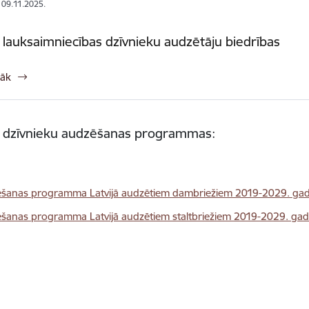
: 09.11.2025.
 lauksaimniecības dzīvnieku audzētāju biedrības
rāk
s dzīvnieku audzēšanas programmas:
šanas programma Latvijā audzētiem dambriežiem 2019-2029. g
šanas programma Latvijā audzētiem staltbriežiem 2019-2029. ga