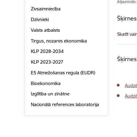
Atjaunināts
Zivsaimniecība
Šķirnes
Dzīvnieki
Valsts atbalsts
Skatīt vai
Tirgus, nozares ekonomika
KLP 2028-2034
Šķirne
KLP 2023-2027
ES Atmežošanas regula (EUDR)
Bioekonomika
Audzē
Izglītība un zinātne
Audzē
Nacionālā references laboratorija