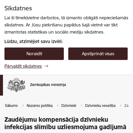
Pāriet uz lapas saturu
Sīkdatnes
Spied
lai meklētu
Enter
Lai šī tīmekļvietne darbotos, tā izmanto obligāti nepieciešamās
sīkdatnes. Ar Jūsu piekrišanu papildus šajā vietnē var tikt
izmantotas statistikas un sociālo mediju sīkdatnes.
Lūdzu, atzīmējiet savu izvēli:
Noraidīt
Apstiprināt visas
Pārvaldīt sīkdatnes
Sākums
Nozares politika
Dzīvnieki
Dzīvnieku veselība
Zaud
Zaudējumu kompensācija dzīvnieku
infekcijas slimību uzliesmojuma gadījumā