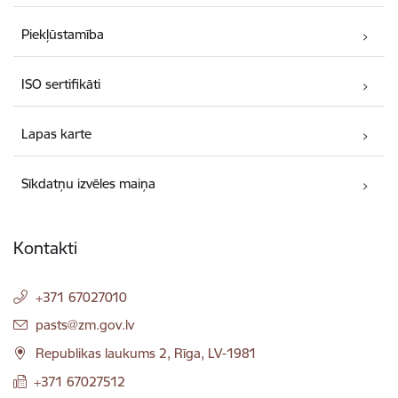
Piekļūstamība
ISO sertifikāti
Lapas karte
Sīkdatņu izvēles maiņa
Kontakti
+371 67027010
E-pasts:
pasts@zm.gov.lv
Republikas laukums 2, Rīga, LV-1981
+371 67027512