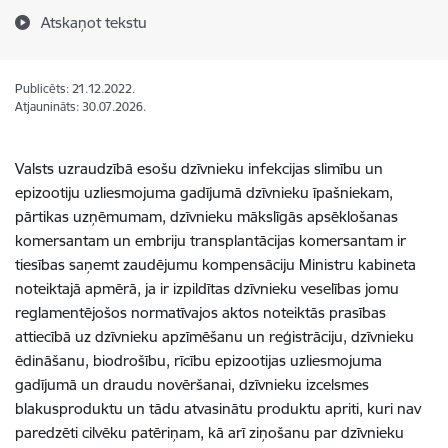
Atskaņot tekstu
Publicēts: 21.12.2022.
Atjaunināts: 30.07.2026.
Valsts uzraudzībā esošu dzīvnieku infekcijas slimību un
epizootiju uzliesmojuma gadījumā dzīvnieku īpašniekam,
pārtikas uzņēmumam, dzīvnieku mākslīgās apsēklošanas
komersantam un embriju transplantācijas komersantam ir
tiesības saņemt zaudējumu kompensāciju Ministru kabineta
noteiktajā apmērā, ja ir izpildītas dzīvnieku veselības jomu
reglamentējošos normatīvajos aktos noteiktās prasības
attiecībā uz dzīvnieku apzīmēšanu un reģistrāciju, dzīvnieku
ēdināšanu, biodrošību, rīcību epizootijas uzliesmojuma
gadījumā un draudu novēršanai, dzīvnieku izcelsmes
blakusproduktu un tādu atvasinātu produktu apriti, kuri nav
paredzēti cilvēku patēriņam, kā arī ziņošanu par dzīvnieku