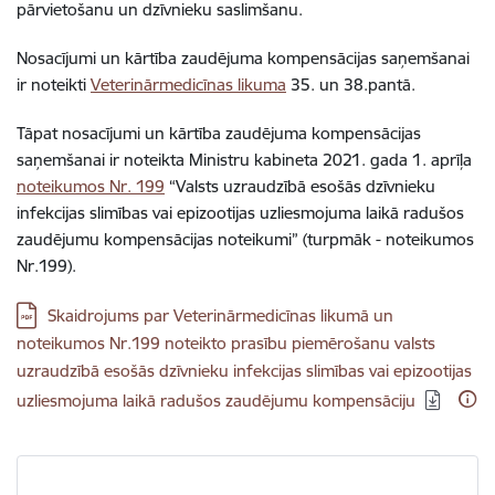
pārvietošanu un dzīvnieku saslimšanu.
Nosacījumi un kārtība zaudējuma kompensācijas saņemšanai
ir noteikti
Veterinārmedicīnas likuma
35. un 38.pantā.
Tāpat nosacījumi un kārtība zaudējuma kompensācijas
saņemšanai ir noteikta Ministru kabineta 2021. gada 1. aprīļa
noteikumos Nr. 199
“Valsts uzraudzībā esošās dzīvnieku
infekcijas slimības vai epizootijas uzliesmojuma laikā radušos
zaudējumu kompensācijas noteikumi” (turpmāk - noteikumos
Nr.199).
Lejupielādēt:
Skaidrojums par Veterinārmedicīnas likumā un
noteikumos Nr.199 noteikto prasību piemērošanu valsts
uzraudzībā esošās dzīvnieku infekcijas slimības vai epizootijas
uzliesmojuma laikā radušos zaudējumu kompensāciju