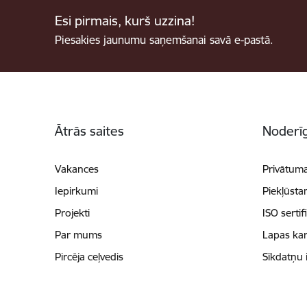
Esi pirmais, kurš uzzina!
Piesakies jaunumu saņemšanai savā e-pastā.
Kājene
Ātrās saites
Noderīg
Vakances
Privātuma
Iepirkumi
Piekļūsta
Projekti
ISO sertif
Par mums
Lapas kar
Pircēja ceļvedis
Sīkdatņu 