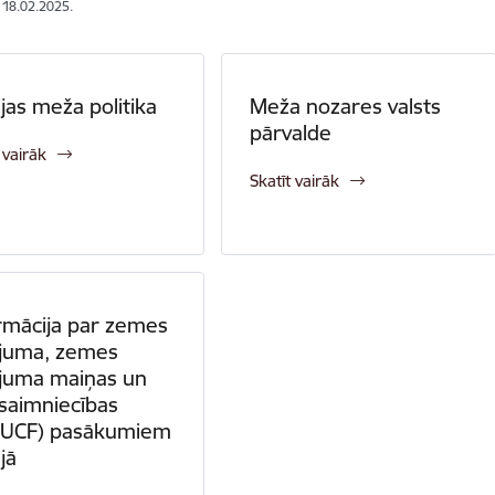
: 18.02.2025.
ijas meža politika
Meža nozares valsts
pārvalde
 vairāk
Skatīt vairāk
rmācija par zemes
ojuma, zemes
ojuma maiņas un
saimniecības
LUCF) pasākumiem
jā