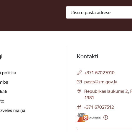
i
Kontakti
 politika
+371 67027010
E-pasts:
pasts@zm.gov.lv
mība
Republikas laukums 2, R
ikāti
1981
te
+371 67027512
izvēles maiņa