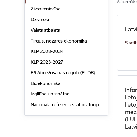
Atjaunināts
Zivsaimniecība
Dzīvnieki
Latv
Valsts atbalsts
Tirgus, nozares ekonomika
Skatīt
KLP 2028-2034
KLP 2023-2027
ES Atmežošanas regula (EUDR)
Bioekonomika
Info
Izglītība un zinātne
liet
liet
Nacionālā references laboratorija
mež
(LU
Latvi