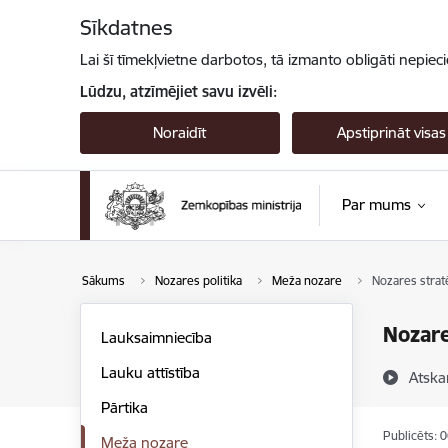
Pāriet uz lapas saturu
Sīkdatnes
Lai šī tīmekļvietne darbotos, tā izmanto obligāti nepiec
Lūdzu, atzīmējiet savu izvēli:
Noraidīt
Apstiprināt visas
Par mums
Sākums
Nozares politika
Meža nozare
Nozares stratē
Nozare
Lauksaimniecība
Lauku attīstība
Atska
Pārtika
Publicēts: 
Meža nozare