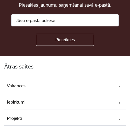
Piesakies jaunumu saņemšanai savā e-pastā.
Kājene
Ātrās saites
Vakances
Iepirkumi
Projekti