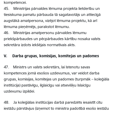
kompetencei.
45. Ministrijas pārvaldes lēmuma projekta lietderību un
tiesiskuma pamatu pārbauda tā sagatavotājs un attiecīgā
augstākā amatpersona, vizējot lēmuma projektu, kā arī
lēmuma pieņēmējs, parakstot lēmumu.
46. Ministrijas amatpersonu pārvaldes lēmumu
priekšpārbaudes un pēcpārbaudes kārtību nosaka valsts
sekretāra izdots iekšējais normatīvais akts.
V. Darba grupas, komisijas, komitejas un padomes
47. Ministrs un valsts sekretārs, lai īstenotu savas
kompetences jomā esošos uzdevumus, var veidot darba
grupas, komisijas, komitejas un padomes (turpmāk – koleģiāla
institūcija) pastāvīgu, ilglaicīgu vai atsevišķu īslaicīgu
uzdevumu izpildei.
48. Ja koleģiālas institūcijas darbā paredzēts iesaistīt citu
iestāžu pārstāvjus (izņemot to ministra padotībā esošo iestāžu