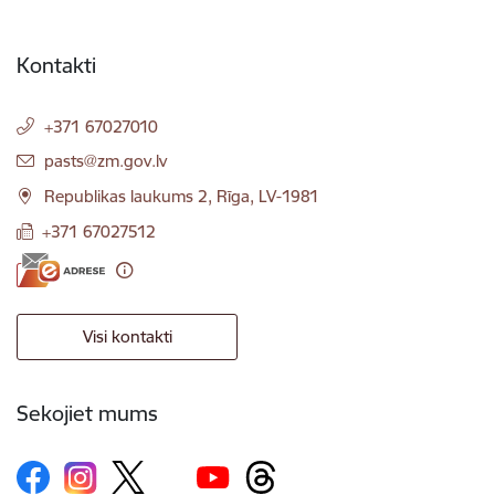
Kontakti
+371 67027010
E-pasts:
pasts@zm.gov.lv
Republikas laukums 2, Rīga, LV-1981
+371 67027512
Visi kontakti
Sekojiet mums