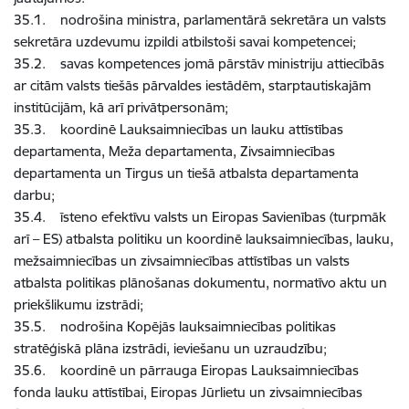
35.1. nodrošina ministra, parlamentārā sekretāra un valsts
sekretāra uzdevumu izpildi atbilstoši savai kompetencei;
35.2. savas kompetences jomā pārstāv ministriju attiecībās
ar citām valsts tiešās pārvaldes iestādēm, starptautiskajām
institūcijām, kā arī privātpersonām;
35.3. koordinē Lauksaimniecības un lauku attīstības
departamenta, Meža departamenta, Zivsaimniecības
departamenta un Tirgus un tiešā atbalsta departamenta
darbu;
35.4. īsteno efektīvu valsts un Eiropas Savienības (turpmāk
arī – ES) atbalsta politiku un koordinē lauksaimniecības, lauku,
mežsaimniecības un zivsaimniecības attīstības un valsts
atbalsta politikas plānošanas dokumentu, normatīvo aktu un
priekšlikumu izstrādi;
35.5. nodrošina Kopējās lauksaimniecības politikas
stratēģiskā plāna izstrādi, ieviešanu un uzraudzību;
35.6. koordinē un pārrauga Eiropas Lauksaimniecības
fonda lauku attīstībai, Eiropas Jūrlietu un zivsaimniecības