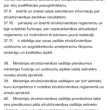
par viņu kvalifikācijas paaugstināšanu;
37.9. izvērtē un sniedz valsts sekretāram informāciju par
struktūrvienības darbības rezultātiem;
37.10. pārskata un izvērtē struktūrvienības reglamentu un
tajā noteiktās funkcijas, pēc nepieciešamības aktualizējot
reglamentu un nodrošinot tā izdošanu jaunā redakcijā;
37.11. ir atbildīgs par savas vadītās struktūrvienības
uzdevumu un augstākstāvošu amatpersonu rīkojumu
savlaicīgu un kvalitatīvu izpildi.
38. Ministrijas struktūrvienības vadītāja pienākumus
ministrijas funkciju un uzdevumu izpildei valsts sekretārs
nosaka amata aprakstā.
39. Ministrijas struktūrvienības vadītājam var būt vietnieki,
kuru kompetence ir noteikta struktūrvienības reglamentā un
amata aprakstā.
40. Ministrijas struktūrvienības vadītāja prombūtnes laikā
viņa pienākumus pilda struktūrvienības vadītāja vietnieks