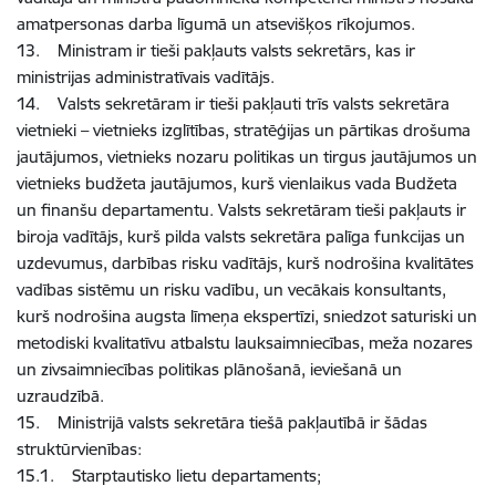
amatpersonas darba līgumā un atsevišķos rīkojumos.
13. Ministram ir tieši pakļauts valsts sekretārs, kas ir
ministrijas administratīvais vadītājs.
14. Valsts sekretāram ir tieši pakļauti trīs valsts sekretāra
vietnieki – vietnieks izglītības, stratēģijas un pārtikas drošuma
jautājumos, vietnieks nozaru politikas un tirgus jautājumos un
vietnieks budžeta jautājumos, kurš vienlaikus vada Budžeta
un finanšu departamentu. Valsts sekretāram tieši pakļauts ir
biroja vadītājs, kurš pilda valsts sekretāra palīga funkcijas un
uzdevumus, darbības risku vadītājs, kurš nodrošina kvalitātes
vadības sistēmu un risku vadību, un vecākais konsultants,
kurš nodrošina augsta līmeņa ekspertīzi, sniedzot saturiski un
metodiski kvalitatīvu atbalstu lauksaimniecības, meža nozares
un zivsaimniecības politikas plānošanā, ieviešanā un
uzraudzībā.
15. Ministrijā valsts sekretāra tiešā pakļautībā ir šādas
struktūrvienības:
15.1. Starptautisko lietu departaments;