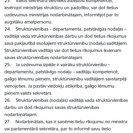
23. Valsts sekretāra vietnieks atbilstoši kompetencei,
ievērojot ministrijas struktūru un padotību, var dot tiešus
uzdevumus ministrijas nodarbinātajam, informējot par to
augstāku amatpersonu.
24. Struktūrvienības – departamenta, patstāvīgās nodaļas –
vadītājs vada struktūrvienības darbu un dod tiešus rīkojumus
savā pakļautībā esošajiem struktūrvienību (nodaļu) vadītājiem.
Struktūrvienības vadītājs var dot tiešus rīkojumus ikvienam
savas struktūrvienības nodarbinātajam.
25. Ja uzdevuma izpilde ir vairāku struktūrvienību –
departamentu, patstāvīgo nodaļu – vadītāju kompetencē,
galīgo lēmumu pieņem, struktūrvienību vadītājiem savstarpēji
vienojoties. Ja pastāv viedokļu atšķirība, galīgo lēmumu
pieņem valsts sekretārs.
26. Struktūrvienības (nodaļas) vadītājs vada struktūrvienības
darbu un dod rīkojumus savas struktūrvienības
nodarbinātajam.
27. Nodarbinātais, kas ir saņēmis tiešu rīkojumu no ministra
vai parlamentārā sekretāra, par to informē savu tiešo