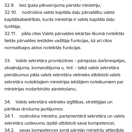
32.9. bez īpaša pilnvarojuma pārstāv ministriju;
32.10. nodrošina valsts kapitāla daļu pārvaldību valsts
kapitālsabiedrībās, kurās ministrija ir valsts kapitāla daļu
turētāja;
32.11. pilda citas Valsts pārvaldes iekārtas likumā noteiktās
tiešās pārvaldes iestādes vadītāja funkcijas, kā arī citos
normatīvajos aktos noteiktās funkcijas.
33. Valsts sekretāra prombūtnes – pārejošas darbnespējas,
atvaļinājuma, komandējuma u. tml. – laikā valsts sekretāra
pienākumus pilda valsts sekretāra vietnieks atbilstoši valsts
sekretāra noteiktajiem ministrijas iekšējiem noteikumiem par
ministrijas nodarbināto aizvietošanu.
34. Valsts sekretāra vietnieks izglītības, stratēģijas un
pārtikas drošuma jautājumos:
34.1. nodrošina ministra, parlamentārā sekretāra un valsts
sekretāra uzdevumu izpildi atbilstoši savai kompetencei;
34.2. savas kompetences jomā pārstāv ministriju attiecībās