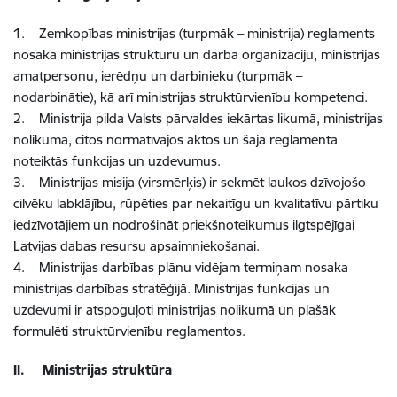
1. Zemkopības ministrijas (turpmāk – ministrija) reglaments
nosaka ministrijas struktūru un darba organizāciju, ministrijas
amatpersonu, ierēdņu un darbinieku (turpmāk –
nodarbinātie), kā arī ministrijas struktūrvienību kompetenci.
2. Ministrija pilda Valsts pārvaldes iekārtas likumā, ministrijas
nolikumā, citos normatīvajos aktos un šajā reglamentā
noteiktās funkcijas un uzdevumus.
3. Ministrijas misija (virsmērķis) ir sekmēt laukos dzīvojošo
cilvēku labklājību, rūpēties par nekaitīgu un kvalitatīvu pārtiku
iedzīvotājiem un nodrošināt priekšnoteikumus ilgtspējīgai
Latvijas dabas resursu apsaimniekošanai.
4. Ministrijas darbības plānu vidējam termiņam nosaka
ministrijas darbības stratēģijā. Ministrijas funkcijas un
uzdevumi ir atspoguļoti ministrijas nolikumā un plašāk
formulēti struktūrvienību reglamentos.
II. Ministrijas struktūra