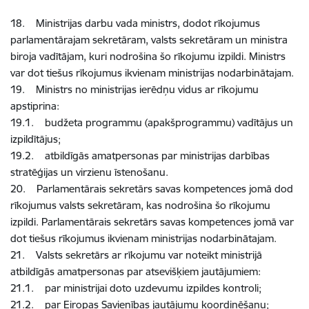
18. Ministrijas darbu vada ministrs, dodot rīkojumus
parlamentārajam sekretāram, valsts sekretāram un ministra
biroja vadītājam, kuri nodrošina šo rīkojumu izpildi. Ministrs
var dot tiešus rīkojumus ikvienam ministrijas nodarbinātajam.
19. Ministrs no ministrijas ierēdņu vidus ar rīkojumu
apstiprina:
19.1. budžeta programmu (apakšprogrammu) vadītājus un
izpildītājus;
19.2. atbildīgās amatpersonas par ministrijas darbības
stratēģijas un virzienu īstenošanu.
20. Parlamentārais sekretārs savas kompetences jomā dod
rīkojumus valsts sekretāram, kas nodrošina šo rīkojumu
izpildi. Parlamentārais sekretārs savas kompetences jomā var
dot tiešus rīkojumus ikvienam ministrijas nodarbinātajam.
21. Valsts sekretārs ar rīkojumu var noteikt ministrijā
atbildīgās amatpersonas par atsevišķiem jautājumiem:
21.1. par ministrijai doto uzdevumu izpildes kontroli;
21.2. par Eiropas Savienības jautājumu koordinēšanu;