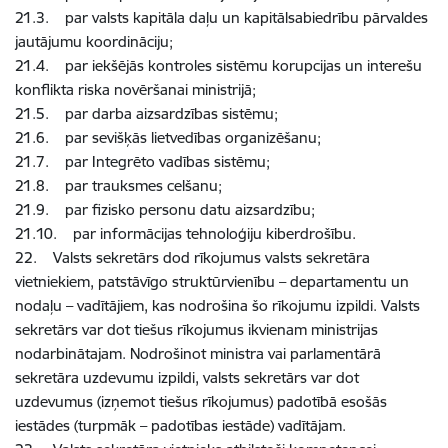
21.3. par valsts kapitāla daļu un kapitālsabiedrību pārvaldes
jautājumu koordināciju;
21.4. par iekšējās kontroles sistēmu korupcijas un interešu
konflikta riska novēršanai ministrijā;
21.5. par darba aizsardzības sistēmu;
21.6. par sevišķās lietvedības organizēšanu;
21.7. par Integrēto vadības sistēmu;
21.8. par trauksmes celšanu;
21.9. par fizisko personu datu aizsardzību;
21.10. par informācijas tehnoloģiju kiberdrošību.
22. Valsts sekretārs dod rīkojumus valsts sekretāra
vietniekiem, patstāvīgo struktūrvienību – departamentu un
nodaļu – vadītājiem, kas nodrošina šo rīkojumu izpildi. Valsts
sekretārs var dot tiešus rīkojumus ikvienam ministrijas
nodarbinātajam. Nodrošinot ministra vai parlamentārā
sekretāra uzdevumu izpildi, valsts sekretārs var dot
uzdevumus (izņemot tiešus rīkojumus) padotībā esošās
iestādes (turpmāk – padotības iestāde) vadītājam.