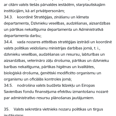
ar citām valsts tiešās pārvaldes iestādēm, starptautiskajām
institūcijām, kā arī privātpersonām;
34.3. koordinē Stratēģijas, zināšanu un klimata
departamenta, Dzīvnieku veselības, audzēšanas, aizsardzības
un pārtikas nekaitīguma departamenta un Administratīvā
departamenta darbu;
34.4. vada nozares attīstības stratēģijas izstrādi un koordinē
valsts politikas veidošanu ministrijas darbības jomā, t. i.,
dzīvnieku veselības, audzēšanas un resursu, labturības un
aizsardzības, veterināro zāļu drošuma, pārtikas un dzīvnieku
barības nekaitīguma, pārtikas higiēnas un kvalitātes,
bioloģiskā drošuma, ģenētiski modificēto organismu un
organismu un oficiālās kontroles jomā;
34.5. nodrošina valsts budžeta līdzekļu un Eiropas
Savienības fondu finansējuma efektīvu izmantošanu nozarē
par administratīvo resursu plānošanas jautājumiem.
35. Valsts sekretāra vietnieks nozaru politikas un tirgus
jautājumos: