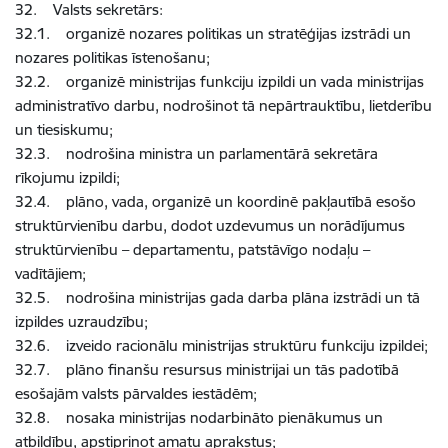
32. Valsts sekretārs:
32.1. organizē nozares politikas un stratēģijas izstrādi un
nozares politikas īstenošanu;
32.2. organizē ministrijas funkciju izpildi un vada ministrijas
administratīvo darbu, nodrošinot tā nepārtrauktību, lietderību
un tiesiskumu;
32.3. nodrošina ministra un parlamentārā sekretāra
rīkojumu izpildi;
32.4. plāno, vada, organizē un koordinē pakļautībā esošo
struktūrvienību darbu, dodot uzdevumus un norādījumus
struktūrvienību – departamentu, patstāvīgo nodaļu –
vadītājiem;
32.5. nodrošina ministrijas gada darba plāna izstrādi un tā
izpildes uzraudzību;
32.6. izveido racionālu ministrijas struktūru funkciju izpildei;
32.7. plāno finanšu resursus ministrijai un tās padotībā
esošajām valsts pārvaldes iestādēm;
32.8. nosaka ministrijas nodarbināto pienākumus un
atbildību, apstiprinot amatu aprakstus;