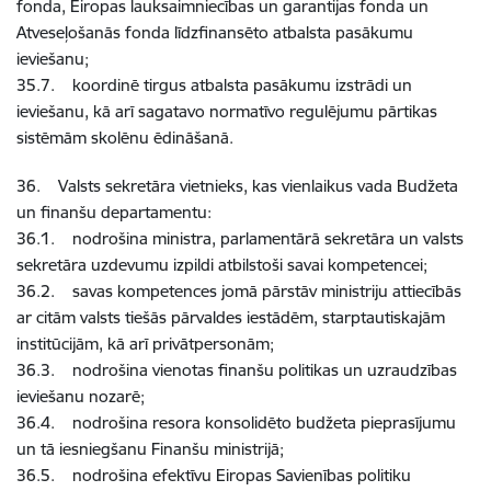
fonda, Eiropas lauksaimniecības un garantijas fonda un
Atveseļošanās fonda līdzfinansēto atbalsta pasākumu
ieviešanu;
35.7. koordinē tirgus atbalsta pasākumu izstrādi un
ieviešanu, kā arī sagatavo normatīvo regulējumu pārtikas
sistēmām skolēnu ēdināšanā.
36. Valsts sekretāra vietnieks, kas vienlaikus vada Budžeta
un finanšu departamentu:
36.1. nodrošina ministra, parlamentārā sekretāra un valsts
sekretāra uzdevumu izpildi atbilstoši savai kompetencei;
36.2. savas kompetences jomā pārstāv ministriju attiecībās
ar citām valsts tiešās pārvaldes iestādēm, starptautiskajām
institūcijām, kā arī privātpersonām;
36.3. nodrošina vienotas finanšu politikas un uzraudzības
ieviešanu nozarē;
36.4. nodrošina resora konsolidēto budžeta pieprasījumu
un tā iesniegšanu Finanšu ministrijā;
36.5. nodrošina efektīvu Eiropas Savienības politiku