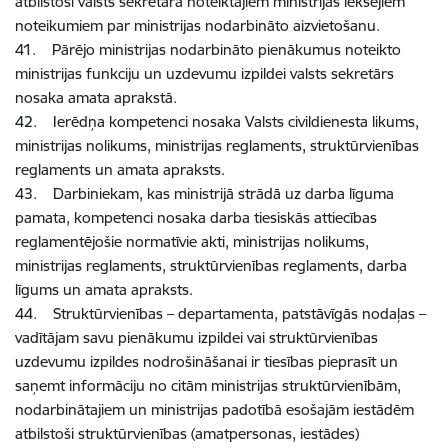
atbilstoši valsts sekretāra noteiktajiem ministrijas iekšējiem
noteikumiem par ministrijas nodarbināto aizvietošanu.
41. Pārējo ministrijas nodarbināto pienākumus noteikto
ministrijas funkciju un uzdevumu izpildei valsts sekretārs
nosaka amata aprakstā.
42. Ierēdņa kompetenci nosaka Valsts civildienesta likums,
ministrijas nolikums, ministrijas reglaments, struktūrvienības
reglaments un amata apraksts.
43. Darbiniekam, kas ministrijā strādā uz darba līguma
pamata, kompetenci nosaka darba tiesiskās attiecības
reglamentējošie normatīvie akti, ministrijas nolikums,
ministrijas reglaments, struktūrvienības reglaments, darba
līgums un amata apraksts.
44. Struktūrvienības – departamenta, patstāvīgās nodaļas –
vadītājam savu pienākumu izpildei vai struktūrvienības
uzdevumu izpildes nodrošināšanai ir tiesības pieprasīt un
saņemt informāciju no citām ministrijas struktūrvienībām,
nodarbinātajiem un ministrijas padotībā esošajām iestādēm
atbilstoši struktūrvienības (amatpersonas, iestādes)