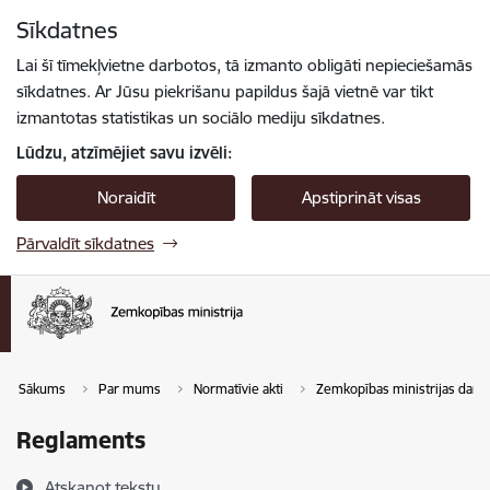
Pāriet uz lapas saturu
Sīkdatnes
Spied
lai meklētu
Enter
Lai šī tīmekļvietne darbotos, tā izmanto obligāti nepieciešamās
sīkdatnes. Ar Jūsu piekrišanu papildus šajā vietnē var tikt
izmantotas statistikas un sociālo mediju sīkdatnes.
Lūdzu, atzīmējiet savu izvēli:
Noraidīt
Apstiprināt visas
Pārvaldīt sīkdatnes
Sākums
Par mums
Normatīvie akti
Zemkopības ministrijas darb
Reglaments
Atskaņot tekstu