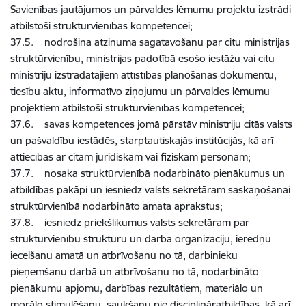
Savienības jautājumos un pārvaldes lēmumu projektu izstrādi
atbilstoši struktūrvienības kompetencei;
37.5. nodrošina atzinuma sagatavošanu par citu ministrijas
struktūrvienību, ministrijas padotībā esošo iestāžu vai citu
ministriju izstrādātajiem attīstības plānošanas dokumentu,
tiesību aktu, informatīvo ziņojumu un pārvaldes lēmumu
projektiem atbilstoši struktūrvienības kompetencei;
37.6. savas kompetences jomā pārstāv ministriju citās valsts
un pašvaldību iestādēs, starptautiskajās institūcijās, kā arī
attiecībās ar citām juridiskām vai fiziskām personām;
37.7. nosaka struktūrvienībā nodarbināto pienākumus un
atbildības pakāpi un iesniedz valsts sekretāram saskaņošanai
struktūrvienībā nodarbināto amata aprakstus;
37.8. iesniedz priekšlikumus valsts sekretāram par
struktūrvienību struktūru un darba organizāciju, ierēdņu
iecelšanu amatā un atbrīvošanu no tā, darbinieku
pieņemšanu darbā un atbrīvošanu no tā, nodarbināto
pienākumu apjomu, darbības rezultātiem, materiālo un
morālo stimulēšanu, saukšanu pie disciplināratbildības, kā arī