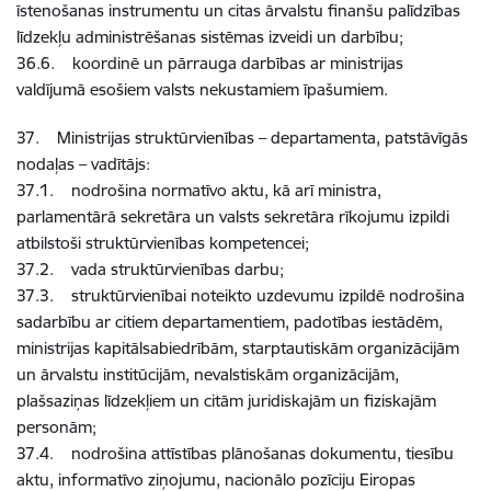
īstenošanas instrumentu un citas ārvalstu finanšu palīdzības
līdzekļu administrēšanas sistēmas izveidi un darbību;
36.6. koordinē un pārrauga darbības ar ministrijas
valdījumā esošiem valsts nekustamiem īpašumiem.
37. Ministrijas struktūrvienības – departamenta, patstāvīgās
nodaļas – vadītājs:
37.1. nodrošina normatīvo aktu, kā arī ministra,
parlamentārā sekretāra un valsts sekretāra rīkojumu izpildi
atbilstoši struktūrvienības kompetencei;
37.2. vada struktūrvienības darbu;
37.3. struktūrvienībai noteikto uzdevumu izpildē nodrošina
sadarbību ar citiem departamentiem, padotības iestādēm,
ministrijas kapitālsabiedrībām, starptautiskām organizācijām
un ārvalstu institūcijām, nevalstiskām organizācijām,
plašsaziņas līdzekļiem un citām juridiskajām un fiziskajām
personām;
37.4. nodrošina attīstības plānošanas dokumentu, tiesību
aktu, informatīvo ziņojumu, nacionālo pozīciju Eiropas