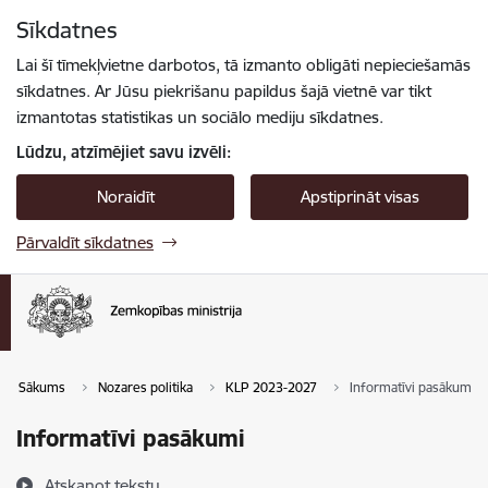
Pāriet uz lapas saturu
Sīkdatnes
Spied
lai meklētu
Enter
Lai šī tīmekļvietne darbotos, tā izmanto obligāti nepieciešamās
sīkdatnes. Ar Jūsu piekrišanu papildus šajā vietnē var tikt
izmantotas statistikas un sociālo mediju sīkdatnes.
Lūdzu, atzīmējiet savu izvēli:
Noraidīt
Apstiprināt visas
Pārvaldīt sīkdatnes
Sākums
Nozares politika
KLP 2023-2027
Informatīvi pasākumi
Informatīvi pasākumi
Atskaņot tekstu