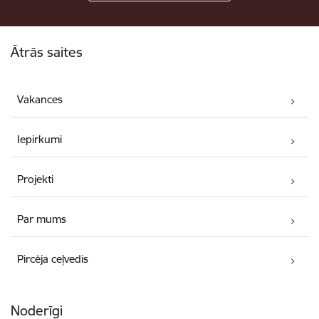
Kājene
Ātrās saites
Vakances
Iepirkumi
Projekti
Par mums
Pircēja ceļvedis
Noderīgi