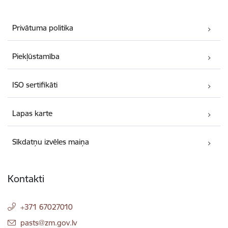
Privātuma politika
Piekļūstamība
ISO sertifikāti
Lapas karte
Sīkdatņu izvēles maiņa
Kontakti
+371 67027010
E-pasts:
pasts@zm.gov.lv