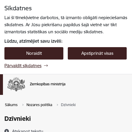
Pāriet uz lapas saturu
Sīkdatnes
Spied
lai meklētu
Enter
Lai šī tīmekļvietne darbotos, tā izmanto obligāti nepieciešamās
sīkdatnes. Ar Jūsu piekrišanu papildus šajā vietnē var tikt
izmantotas statistikas un sociālo mediju sīkdatnes.
Lūdzu, atzīmējiet savu izvēli:
Noraidīt
Apstiprināt visas
Pārvaldīt sīkdatnes
Sākums
Nozares politika
Dzīvnieki
Dzīvnieki
Atskaņot tekstu