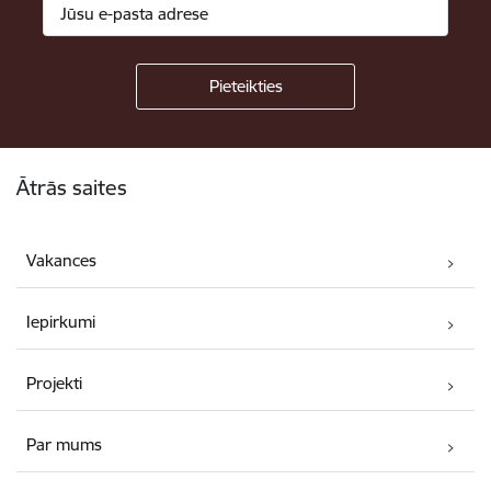
Kājene
Ātrās saites
Vakances
Iepirkumi
Projekti
Par mums