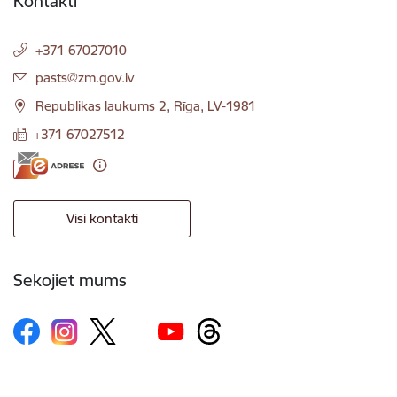
Kontakti
+371 67027010
E-pasts:
pasts@zm.gov.lv
Republikas laukums 2, Rīga, LV-1981
+371 67027512
Visi kontakti
Sekojiet mums