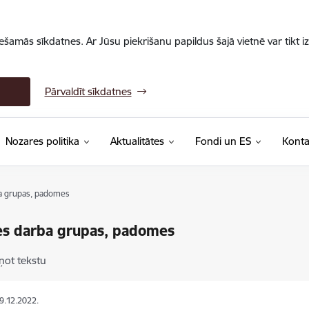
iešamās sīkdatnes. Ar Jūsu piekrišanu papildus šajā vietnē var tikt i
Pārvaldīt sīkdatnes
Nozares politika
Aktualitātes
Fondi un ES
Konta
a grupas, padomes
es darba grupas, padomes
ņot tekstu
09.12.2022.