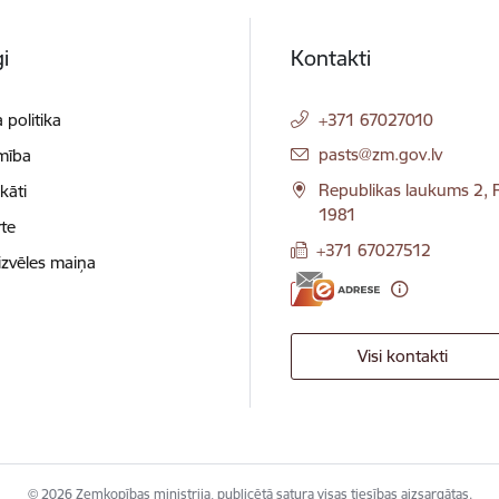
i
Kontakti
 politika
+371 67027010
E-pasts:
pasts@zm.gov.lv
mība
Republikas laukums 2, R
ikāti
1981
te
+371 67027512
izvēles maiņa
Visi kontakti
© 2026 Zemkopības ministrija, publicētā satura visas tiesības aizsargātas.