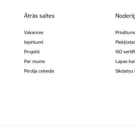
Kājene
Ātrās saites
Noderīg
Vakances
Privātuma
Iepirkumi
Piekļūsta
Projekti
ISO sertif
Par mums
Lapas kar
Pircēja ceļvedis
Sīkdatņu 