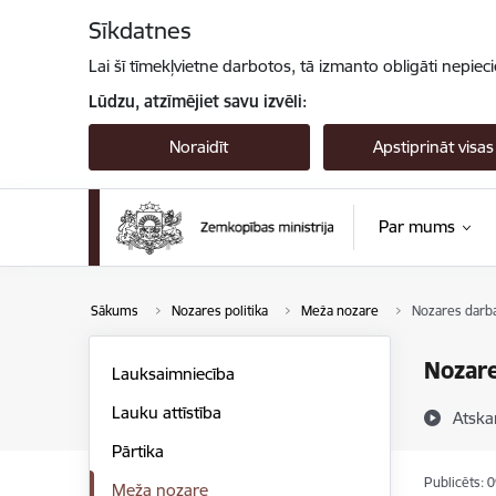
Pāriet uz lapas saturu
Sīkdatnes
Lai šī tīmekļvietne darbotos, tā izmanto obligāti nepiec
Lūdzu, atzīmējiet savu izvēli:
Noraidīt
Apstiprināt visas
Par mums
Sākums
Nozares politika
Meža nozare
Nozares darb
Nozar
Lauksaimniecība
Lauku attīstība
Atska
Pārtika
Publicēts: 
Meža nozare