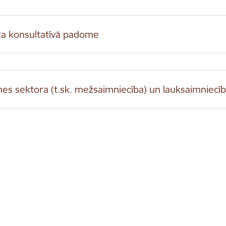
a konsultatīvā padome
es sektora (t.sk. mežsaimniecība) un lauksaimniecī