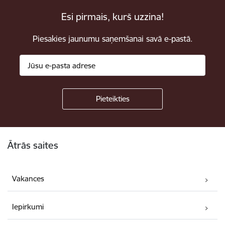
Esi pirmais, kurš uzzina!
Piesakies jaunumu saņemšanai savā e-pastā.
Kājene
Ātrās saites
Vakances
Iepirkumi