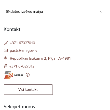
Sīkdatņu izvēles maiņa
Kontakti
+371 67027010
E-pasts:
pasts@zm.gov.lv
Republikas laukums 2, Rīga, LV-1981
+371 67027512
Visi kontakti
Sekojiet mums