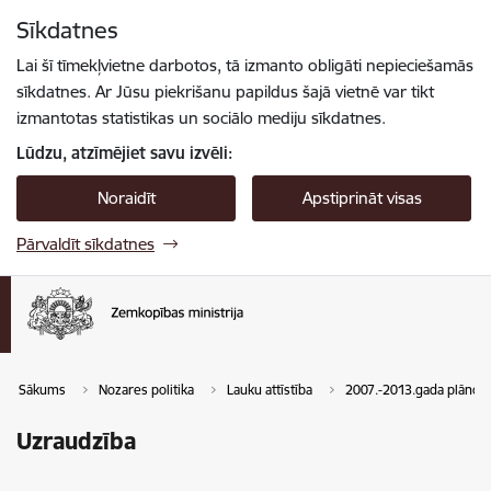
Pāriet uz lapas saturu
Sīkdatnes
Spied
lai meklētu
Enter
Lai šī tīmekļvietne darbotos, tā izmanto obligāti nepieciešamās
sīkdatnes. Ar Jūsu piekrišanu papildus šajā vietnē var tikt
izmantotas statistikas un sociālo mediju sīkdatnes.
Lūdzu, atzīmējiet savu izvēli:
Noraidīt
Apstiprināt visas
Pārvaldīt sīkdatnes
Sākums
Nozares politika
Lauku attīstība
2007.-2013.gada plānoš
Uzraudzība