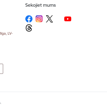
Sekojiet mums
īga, LV-
s.