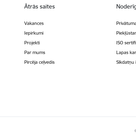
Ātrās saites
Noderīg
Vakances
Privātuma
Iepirkumi
Piekļūsta
Projekti
ISO sertif
Par mums
Lapas kar
Pircēja ceļvedis
Sīkdatņu 
©