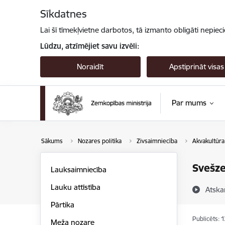
Pāriet uz lapas saturu
Sīkdatnes
Lai šī tīmekļvietne darbotos, tā izmanto obligāti nepiec
Lūdzu, atzīmējiet savu izvēli:
Noraidīt
Apstiprināt visas
Par mums
Sākums
Nozares politika
Zivsaimniecība
Akvakultūra
Svešze
Lauksaimniecība
Lauku attīstība
Atska
Pārtika
Publicēts: 
Meža nozare