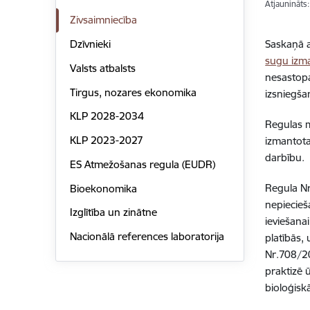
Atjaunināts
Zivsaimniecība
Saskaņā 
Dzīvnieki
sugu izm
Valsts atbalsts
nesastopa
Tirgus, nozares ekonomika
izsniegš
KLP 2028-2034
Regulas m
KLP 2023-2027
izmantota
darbību.
ES Atmežošanas regula (EUDR)
Regula Nr
Bioekonomika
nepiecieš
Izglītība un zinātne
ieviešana
Nacionālā references laboratorija
platībās,
Nr.708/20
praktizē 
bioloģisk