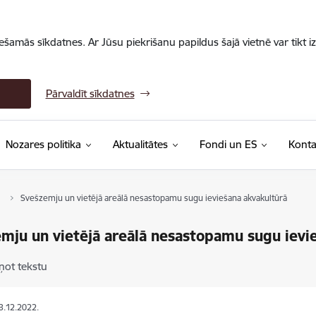
iešamās sīkdatnes. Ar Jūsu piekrišanu papildus šajā vietnē var tikt i
Pārvaldīt sīkdatnes
Nozares politika
Aktualitātes
Fondi un ES
Konta
Svešzemju un vietējā areālā nesastopamu sugu ieviešana akvakultūrā
mju un vietējā areālā nesastopamu sugu ievi
ņot tekstu
13.12.2022.