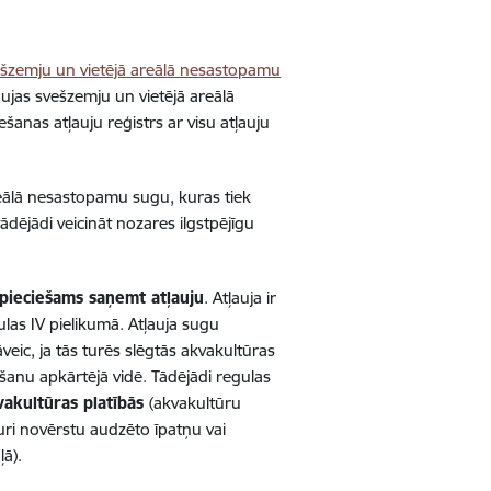
šzemju un vietējā areālā nesastopamu
ļaujas svešzemju un vietējā areālā
šanas atļauju reģistrs ar visu atļauju
reālā nesastopamu sugu, kuras tiek
ējādi veicināt nozares ilgstpējīgu
pieciešams saņemt atļauju
. Atļauja ir
as IV pielikumā. Atļauja sugu
veic, ja tās turēs slēgtās akvakultūras
ūšanu apkārtējā vidē. Tādējādi regulas
vakultūras platībās
(akvakultūru
uri novērstu audzēto īpatņu vai
ļā).