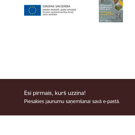
Esi pirmais, kurš uzzina!
Piesakies jaunumu saņemšanai savā e-pastā.
Kājene