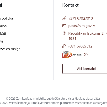
i
Kontakti
 politika
+371 67027010
E-pasts:
pasts@zm.gov.lv
mība
Republikas laukums 2, R
ikāti
1981
te
+371 67027512
izvēles maiņa
Visi kontakti
© 2026 Zemkopības ministrija, publicētā satura visas tiesības aizsargātas.
 2020 Valsts kanceleja, Tīmekļvietņu vienotās platformas visas tiesības aizsargāta