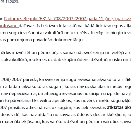
: 07.11.2023.
ar
Padomes Regulu (EK) Nr.708/2007 (2007.gada 11.jūnijs) par sve
antošanu
dalībvalstīs tiek izveidota sistēma, kādā tiek izsniegtas at
mu sugu ieviešanai akvakultūrā un uzturēts attiecīgs izsniegto ievie
anas pamatojuma pavadošo dokumentāciju.
ērķis ir izvērtēt un pēc iespējas samazināt svešzemju un vietējā a
s akvakultūrā, ietekmes uz dabiskajām ūdens dzīvotnēm risku un tād
.708/2007 paredz, ka svešzemju sugu ieviešanai akvakultūrā ir
ne
ama tādām akvakultūras sugām, kuras nav uzskaitītas minētās regul
i nav nepieciešama, un attiecīgu ieviešanas nosacījumu izpilde nav jā
 un to pārvešana tiks veikta apstākļos, kas novērš minēto sugu izkļ
07 prasības attiecināmas uz sugām, kas tiek ieviestas
atklātās ak
ūdens vidē, kas nav atdalīta no savvaļas ūdens vides ar šķēršļiem, k
ā materiāla izkļūšanu, kas varētu izdzīvot un pēc tam vairoties savva