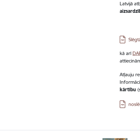
Latvijā a
aizsardz
Lejupielā
Slēgt
kā arī
DAP
attiecinā
Atļauju r
Informāci
kārtību
(
Lejupielā
noslē