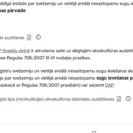
tbildīgā iestāde par svešzemju un vietējā areālā nesastopamu sugu 
ības pārvalde
.
dēt:
ās auzētavas
 tīmekļa vietnē
ir atrodama saite uz slēgtajām akvakultūras audzē
mas Regulas 708/2007 III-VI nodaļas prasības.
eģistru svešzemju un vietējā areālā nesastopamu sugu ieviešanai sk
ju par svešzemju un vietējā areālā nesastopamu
sugu ievešanas p
saskaņā ar Regulas 708/2007 prasībām) var saņemt
DAP
.
dēt:
gta tipa (recirkulācijas) akvakultūras dzīvnieku audzētavas