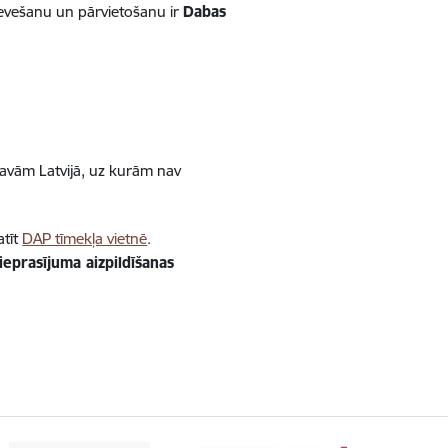
ievešanu un pārvietošanu ir
Dabas
tavām Latvijā, uz kurām nav
atīt
DAP tīmekļa vietnē
.
ieprasījuma aizpildīšanas