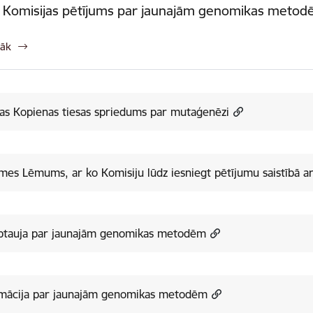
s Komisijas pētījums par jaunajām genomikas meto
rāk
as Kopienas tiesas spriedums par mutaģenēzi
es Lēmums, ar ko Komisiju lūdz iesniegt pētījumu saistībā a
ptauja par jaunajām genomikas metodēm
rmācija par jaunajām genomikas metodēm