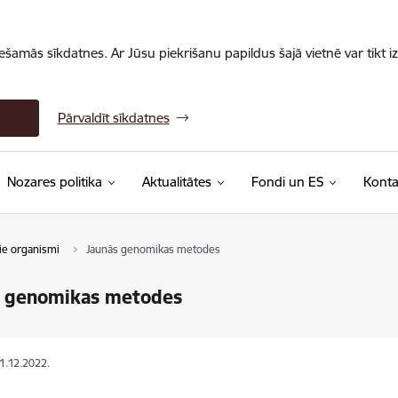
iešamās sīkdatnes. Ar Jūsu piekrišanu papildus šajā vietnē var tikt i
Pārvaldīt sīkdatnes
Nozares politika
Aktualitātes
Fondi un ES
Konta
ie organismi
Jaunās genomikas metodes
s genomikas metodes
01.12.2022.