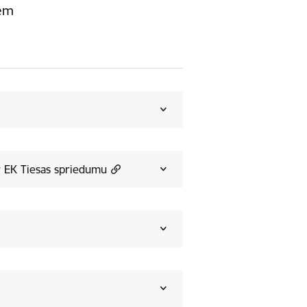
dēm
r EK Tiesas spriedumu