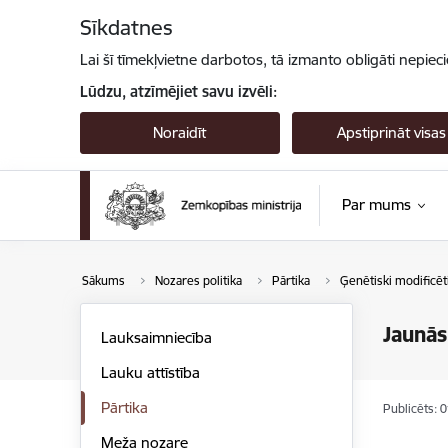
Pāriet uz lapas saturu
Sīkdatnes
Lai šī tīmekļvietne darbotos, tā izmanto obligāti nepiec
Lūdzu, atzīmējiet savu izvēli:
Noraidīt
Apstiprināt visas
Par mums
Sākums
Nozares politika
Pārtika
Ģenētiski modificēt
Jaunā
Lauksaimniecība
Lauku attīstība
Pārtika
Publicēts: 
Meža nozare