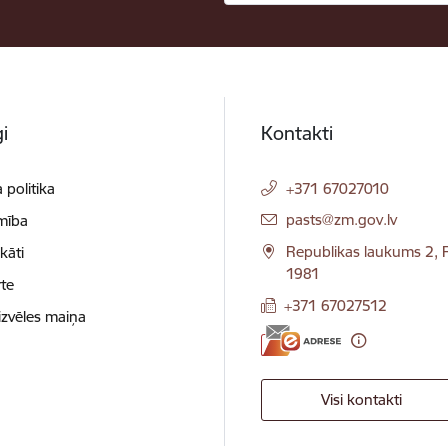
i
Kontakti
 politika
+371 67027010
E-pasts:
pasts@zm.gov.lv
mība
Republikas laukums 2, R
ikāti
1981
te
+371 67027512
izvēles maiņa
Visi kontakti