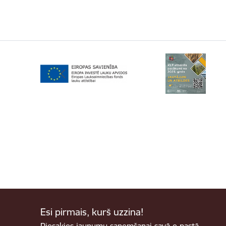
Esi pirmais, kurš uzzina!
Piesakies jaunumu saņemšanai savā e-pastā.