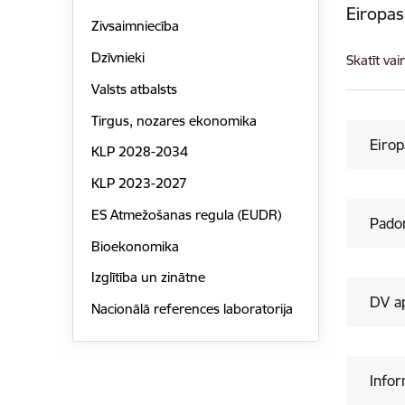
Eiropa
Zivsaimniecība
Dzīvnieki
Skatīt vai
Valsts atbalsts
Tirgus, nozares ekonomika
Eirop
KLP 2028-2034
KLP 2023-2027
ES Atmežošanas regula (EUDR)
Padom
Bioekonomika
Izglītība un zinātne
DV a
Nacionālā references laboratorija
Info