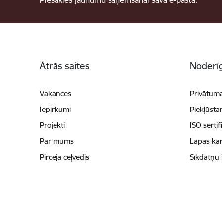
Kājene
Ātrās saites
Noderīg
Vakances
Privātuma
Iepirkumi
Piekļūsta
Projekti
ISO sertif
Par mums
Lapas kar
Pircēja ceļvedis
Sīkdatņu 