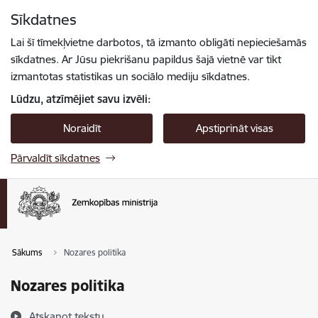
Pāriet uz lapas saturu
Sīkdatnes
Spied
lai meklētu
Enter
Lai šī tīmekļvietne darbotos, tā izmanto obligāti nepieciešamās
sīkdatnes. Ar Jūsu piekrišanu papildus šajā vietnē var tikt
izmantotas statistikas un sociālo mediju sīkdatnes.
Lūdzu, atzīmējiet savu izvēli:
Noraidīt
Apstiprināt visas
Pārvaldīt sīkdatnes
Sākums
Nozares politika
Nozares politika
Atskaņot tekstu