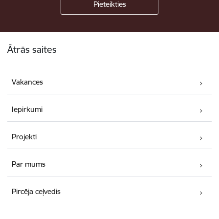
Kājene
Ātrās saites
Vakances
Iepirkumi
Projekti
Par mums
Pircēja ceļvedis