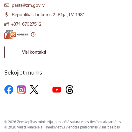
E-pasts:
pasts@zm.gov.lv
Republikas laukums 2, Rīga, LV-1981
+371 67027512
Visi kontakti
Sekojiet mums
© 2026 Zemkopības ministrija, publicētā satura visas tiesības aizsargātas.
© 2020 Valsts kanceleja, Tīmekļvietņu vienotās platformas visas tiesības