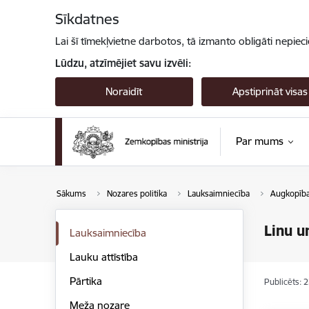
Pāriet uz lapas saturu
Sīkdatnes
Lai šī tīmekļvietne darbotos, tā izmanto obligāti nepiec
Lūdzu, atzīmējiet savu izvēli:
Noraidīt
Apstiprināt visas
Par mums
Sākums
Nozares politika
Lauksaimniecība
Augkopīb
Linu u
Lauksaimniecība
Lauku attīstība
Pārtika
Publicēts: 
Meža nozare