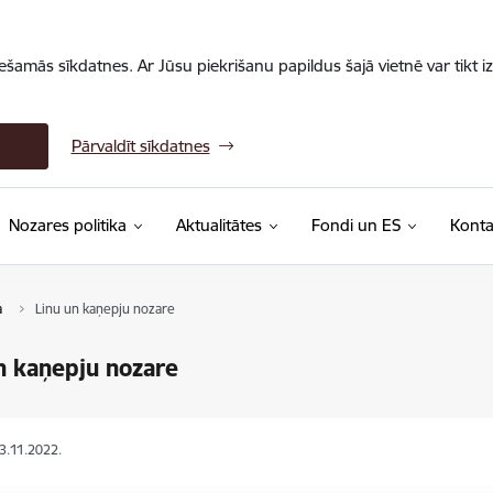
iešamās sīkdatnes. Ar Jūsu piekrišanu papildus šajā vietnē var tikt i
Pārvaldīt sīkdatnes
Nozares politika
Aktualitātes
Fondi un ES
Konta
a
Linu un kaņepju nozare
n kaņepju nozare
23.11.2022.