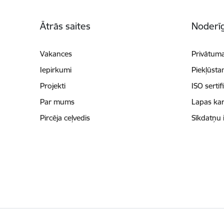
Kājene
Ātrās saites
Noderīg
Vakances
Privātuma
Iepirkumi
Piekļūsta
Projekti
ISO sertif
Par mums
Lapas kar
Pircēja ceļvedis
Sīkdatņu 