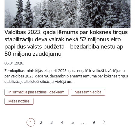
Valdības 2023. gada lēmums par koksnes tirgus
stabilizāciju deva vairāk nekā 52 miljonus eiro
papildus valsts budžetā – bezdarbība nestu ap
50 miljonu zaudējumu
06.01.2026.
Zemkopības ministrijas eksperti 2025. gada nogalē ir veikuši izvērtējumu
par valdības 2023. gada 19. decembrī pieņemtā lēmuma par koksnes tirgus
stabilizāciju atbilstoši situācijai vietējā un…
Informācija plašsaziņas līdzekļiem
Mežsaimniecība
Meža nozare
Lapošana
…
1
2
3
4
5
9
Pašreizējā lapa
Lapa
Lapa
Lapa
Lapa