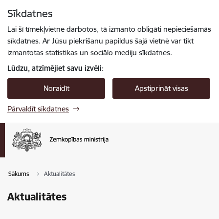
Pāriet uz lapas saturu
Sīkdatnes
Spied
lai meklētu
Enter
Lai šī tīmekļvietne darbotos, tā izmanto obligāti nepieciešamās
sīkdatnes. Ar Jūsu piekrišanu papildus šajā vietnē var tikt
izmantotas statistikas un sociālo mediju sīkdatnes.
Lūdzu, atzīmējiet savu izvēli:
Noraidīt
Apstiprināt visas
Pārvaldīt sīkdatnes
Sākums
Aktualitātes
Aktualitātes