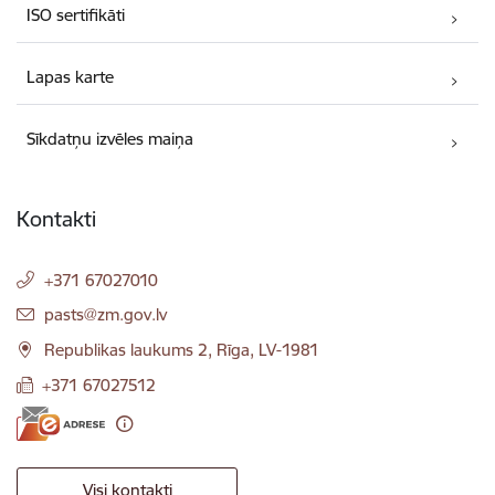
ISO sertifikāti
Lapas karte
Sīkdatņu izvēles maiņa
Kontakti
+371 67027010
E-pasts:
pasts@zm.gov.lv
Republikas laukums 2, Rīga, LV-1981
+371 67027512
Visi kontakti