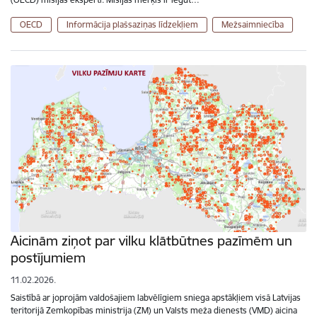
OECD
Informācija plašsaziņas līdzekļiem
Mežsaimniecība
Aicinām ziņot par vilku klātbūtnes pazīmēm un
postījumiem
11.02.2026.
Saistībā ar joprojām valdošajiem labvēlīgiem sniega apstākļiem visā Latvijas
teritorijā Zemkopības ministrija (ZM) un Valsts meža dienests (VMD) aicina