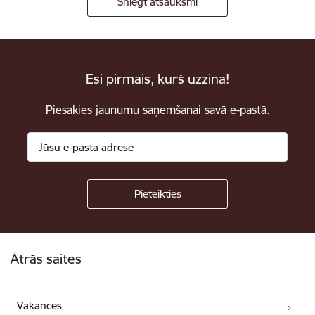
Sniegt atsauksmi
Esi pirmais, kurš uzzina!
Piesakies jaunumu saņemšanai savā e-pastā.
Kājene
Ātrās saites
Vakances