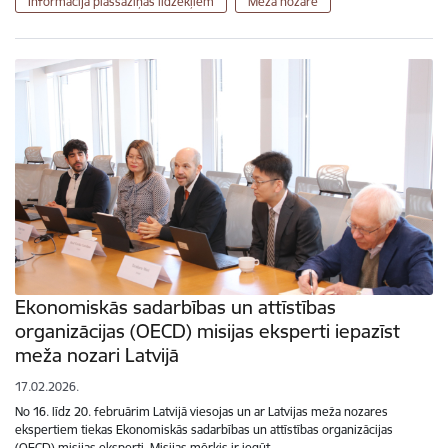
Informācija plašsaziņas līdzekļiem
Meža nozare
Ekonomiskās sadarbības un attīstības
organizācijas (OECD) misijas eksperti iepazīst
meža nozari Latvijā
17.02.2026.
No 16. līdz 20. februārim Latvijā viesojas un ar Latvijas meža nozares
ekspertiem tiekas Ekonomiskās sadarbības un attīstības organizācijas
(OECD) misijas eksperti. Misijas mērķis ir iegūt…