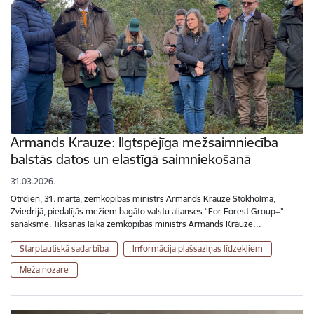
Armands Krauze: Ilgtspējīga mežsaimniecība
balstās datos un elastīgā saimniekošanā
31.03.2026.
Otrdien, 31. martā, zemkopības ministrs Armands Krauze Stokholmā,
Zviedrijā, piedalījās mežiem bagāto valstu alianses “For Forest Group+”
sanāksmē. Tikšanās laikā zemkopības ministrs Armands Krauze…
Starptautiskā sadarbība
Informācija plašsaziņas līdzekļiem
Meža nozare