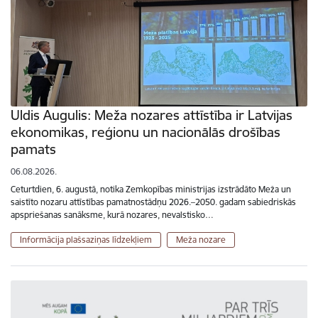
Uldis Augulis: Meža nozares attīstība ir Latvijas
ekonomikas, reģionu un nacionālās drošības
pamats
06.08.2026.
Ceturtdien, 6. augustā, notika Zemkopības ministrijas izstrādāto Meža un
saistīto nozaru attīstības pamatnostādņu 2026.–2050. gadam sabiedriskās
apspriešanas sanāksme, kurā nozares, nevalstisko…
Informācija plašsaziņas līdzekļiem
Meža nozare