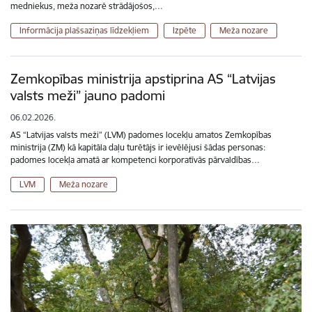
medniekus, meža nozarē strādājošos,…
Informācija plašsaziņas līdzekļiem
Izpēte
Meža nozare
Zemkopības ministrija apstiprina AS “Latvijas
valsts meži” jauno padomi
06.02.2026.
AS “Latvijas valsts meži” (LVM) padomes locekļu amatos Zemkopības
ministrija (ZM) kā kapitāla daļu turētājs ir ievēlējusi šādas personas:
padomes locekļa amatā ar kompetenci korporatīvās pārvaldības…
LVM
Meža nozare