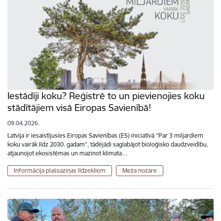
Iestādīji koku? Reģistrē to un pievienojies koku
stādītājiem visā Eiropas Savienībā!
09.04.2026.
Latvija ir iesaistījusies Eiropas Savienības (ES) iniciatīvā “Par 3 miljardiem
koku vairāk līdz 2030. gadam”, tādējādi saglabājot bioloģisko daudzveidību,
atjaunojot ekosistēmas un mazinot klimata…
Informācija plašsaziņas līdzekļiem
Meža nozare