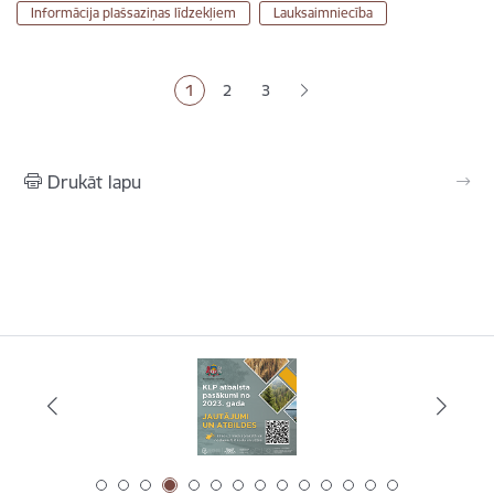
Informācija plašsaziņas līdzekļiem
Lauksaimniecība
Lapošana
1
2
3
Pašreizējā lapa
Lapa
Lapa
Drukāt lapu