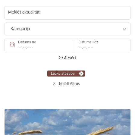
Meklēt aktualitāti
Kategorija
Datums no
Datums līdz
Aizvērt
Lauku attīstība
Notīrīt filtrus