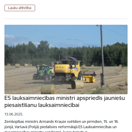
Lauku attīstība
ES lauksaimniecības ministri apspriedīs jauniešu
piesaistīšanu lauksaimniecībai
13.06.2025.
Zemkopības ministrs Armands Krauze svētdien un pirmdien, 15. un 16.
jūnijā, Varšavā (Polijā) piedalīsies neformālajā ES Lauksaimniecības un