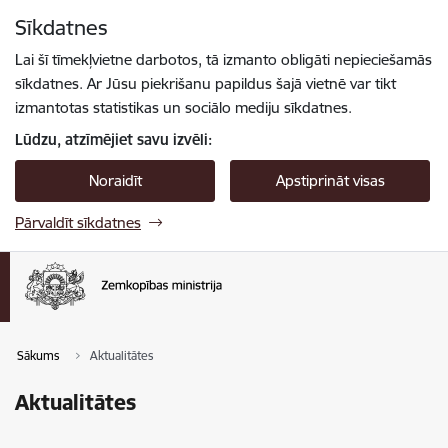
Pāriet uz lapas saturu
Sīkdatnes
Spied
lai meklētu
Enter
Lai šī tīmekļvietne darbotos, tā izmanto obligāti nepieciešamās
sīkdatnes. Ar Jūsu piekrišanu papildus šajā vietnē var tikt
izmantotas statistikas un sociālo mediju sīkdatnes.
Lūdzu, atzīmējiet savu izvēli:
Noraidīt
Apstiprināt visas
Pārvaldīt sīkdatnes
Sākums
Aktualitātes
Aktualitātes