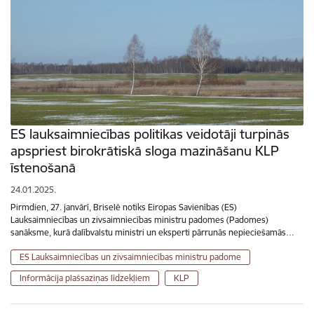
ES lauksaimniecības politikas veidotāji turpinās
apspriest birokrātiskā sloga mazināšanu KLP
īstenošanā
24.01.2025.
Pirmdien, 27. janvārī, Briselē notiks Eiropas Savienības (ES)
Lauksaimniecības un zivsaimniecības ministru padomes (Padomes)
sanāksme, kurā dalībvalstu ministri un eksperti pārrunās nepieciešamās…
ES Lauksaimniecības un zivsaimniecības ministru padome
Informācija plašsaziņas līdzekļiem
KLP