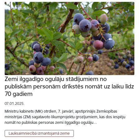
Zemi ilggadīgo ogulāju stādījumiem no
publiskām personām drīkstēs nomāt uz laiku līdz
70 gadiem
07.01.2025.
Ministru kabinets (MK) otrdien, 7. janvārī, apstiprinājis Zemkopības
ministrijas (ZM) sagatavoto likumprojektu grozījumiem, kas dos iespēju
nomāt no publiskas personas zemi ilggadīgo ogulāju…
Lauksaimniecībā izmantojamā zeme