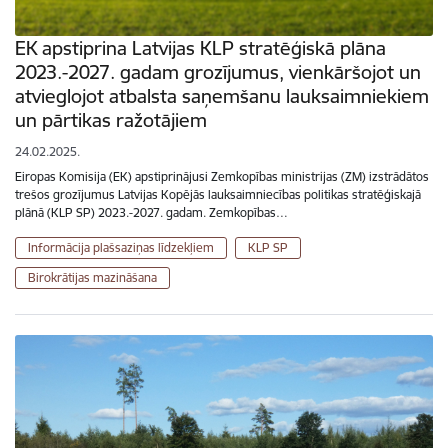
EK apstiprina Latvijas KLP stratēģiskā plāna
2023.-2027. gadam grozījumus, vienkāršojot un
atvieglojot atbalsta saņemšanu lauksaimniekiem
un pārtikas ražotājiem
24.02.2025.
Eiropas Komisija (EK) apstiprinājusi Zemkopības ministrijas (ZM) izstrādātos
trešos grozījumus Latvijas Kopējās lauksaimniecības politikas stratēģiskajā
plānā (KLP SP) 2023.-2027. gadam. Zemkopības…
Informācija plašsaziņas līdzekļiem
KLP SP
Birokrātijas mazināšana