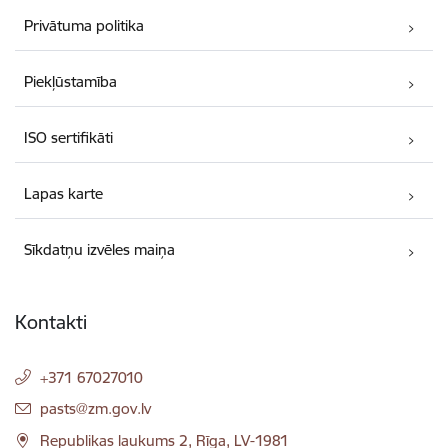
Privātuma politika
Piekļūstamība
ISO sertifikāti
Lapas karte
Sīkdatņu izvēles maiņa
Kontakti
+371 67027010
E-pasts:
pasts@zm.gov.lv
Republikas laukums 2, Rīga, LV-1981