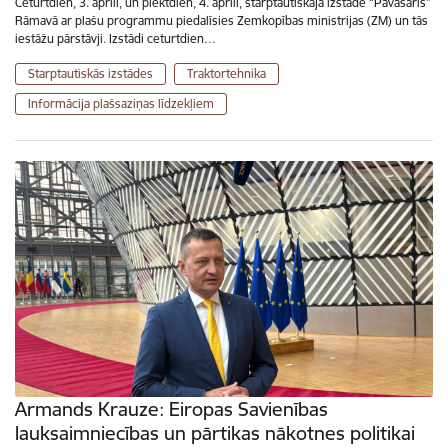
Ceturtdien, 3. aprīlī, un piektdien, 4. aprīlī, starptautiskajā izstādē “Pavasaris”
Rāmavā ar plašu programmu piedalīsies Zemkopības ministrijas (ZM) un tās
iestāžu pārstāvji. Izstādi ceturtdien…
Starptautiskās izstādes
Traktortehnika
Informācija plašsaziņas līdzekļiem
Armands Krauze: Eiropas Savienības
lauksaimniecības un pārtikas nākotnes politikai