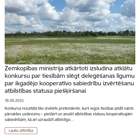
Zemkopības ministrija atkārtoti izsludina atklātu
konkursu par tiesībām slēgt deleģēšanas līgumu
par ikgadējo kooperatīvo sabiedrību izvērtēšanu
atbilstības statusa piešķiršanai
16.09.2025.
Konkursa rezultātā tiks izvēlēts pretendents, kurš iegūs tiesības pildīt valsts
pārvaldes uzdevumu – piešķirt un anulēt atbilstības statusu kooperatīvajām
sabiedrībām, kā arī uzraudzīt atbilstīgo…
Lauku attīstība