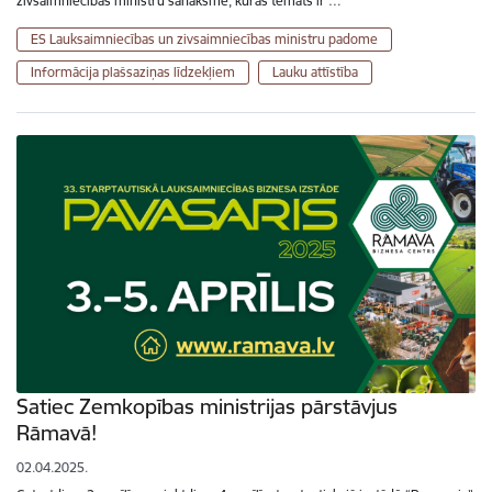
zivsaimniecības ministru sanāksmē, kuras temats ir …
ES Lauksaimniecības un zivsaimniecības ministru padome
Informācija plašsaziņas līdzekļiem
Lauku attīstība
Satiec Zemkopības ministrijas pārstāvjus
Rāmavā!
02.04.2025.