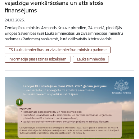
vajadzīga vienkāršošana un atbilstošs
finansējums
24.03.2025.
Zemkopības ministrs Armands Krauze pirmdien, 24. martā, piedalījās
Eiropas Savienības (ES) Lauksaimniecības un zivsaimniecības ministru
padomes (Padomes) sanāksmē, kurā dalībvalstis izteica viedokli…
ES Lauksaimniecības un zivsaimniecības ministru padome
Informācija plašsaziņas līdzekļiem
Lauksaimniecība